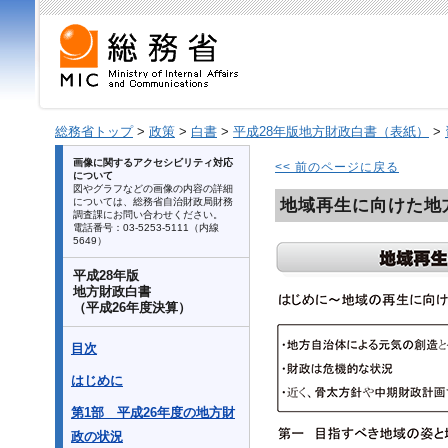
総務省トップ
>
政策
>
白書
>
平成28年版地方財政白書（表紙）
>
画像に関するアクセシビリティ対応
<< 前のページに戻る
について
図やグラフなどの画像の内容の詳細
地域再生に向けた地
については、総務省自治財政局財務
調査課にお問い合わせください。
電話番号：03-5253-5111（内線
5649）
平成28年版
地方財政白書
（平成26年度決算）
目次
はじめに
第1部 平成26年度の地方財
政の状況