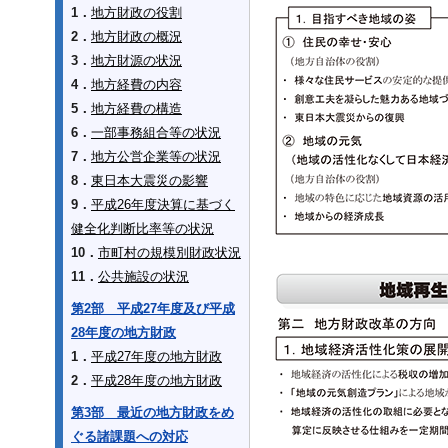
1．
地方財政の役割
2．
地方財政の概況
3．
地方財源の状況
4．
地方経費の内容
5．
地方経費の構造
6．
一部事務組合等の状況
7．
地方公営企業等の状況
8．
東日本大震災の影響
9．
平成26年度決算に基づく
健全化判断比率等の状況
10．
市町村の規模別財政状況
11．
公共施設の状況
第2部 平成27年度及び平成
28年度の地方財政
1．
平成27年度の地方財政
2．
平成28年度の地方財政
第3部 最近の地方財政をめ
ぐる諸課題への対応