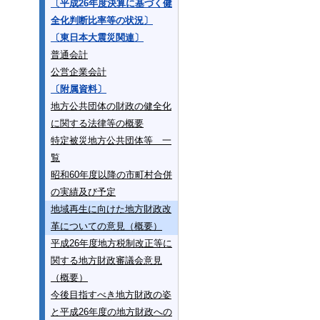
〔平成26年度決算に基づく健
全化判断比率等の状況〕
〔東日本大震災関連〕
普通会計
公営企業会計
〔附属資料〕
地方公共団体の財政の健全化
に関する法律等の概要
特定被災地方公共団体等 一
覧
昭和60年度以降の市町村合併
の実績及び予定
地域再生に向けた地方財政改
革についての意見（概要）
平成26年度地方税制改正等に
関する地方財政審議会意見
（概要）
今後目指すべき地方財政の姿
と平成26年度の地方財政への