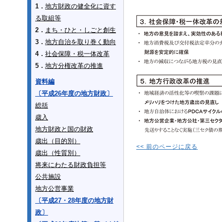
1．
地方財政の健全化に資す
る取組等
2．
まち・ひと・しごと創生
3．
地方自治を取り巻く動向
4．
社会保障・税一体改革
5．
地方分権改革の推進
資料編
〔平成26年度の地方財政〕
総括
歳入
地方財政と国の財政
歳出（目的別）
<< 前のページに戻る
歳出（性質別）
将来にわたる財政負担等
公共施設
地方公営事業
〔平成27・28年度の地方財
政〕