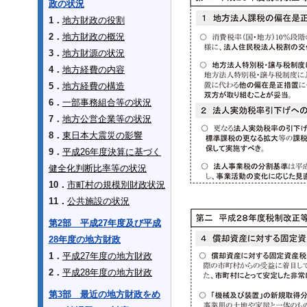
政の状況
1．
地方財政の役割
2．
地方財政の概況
3．
地方財源の状況
4．
地方経費の内容
5．
地方経費の構造
6．
一部事務組合等の状況
7．
地方公営企業等の状況
8．
東日本大震災の影響
9．
平成26年度決算に基づく
健全化判断比率等の状況
10．
市町村の規模別財政状況
11．
公共施設の状況
第2部 平成27年度及び平成
28年度の地方財政
1．
平成27年度の地方財政
2．
平成28年度の地方財政
第3部 最近の地方財政をめ