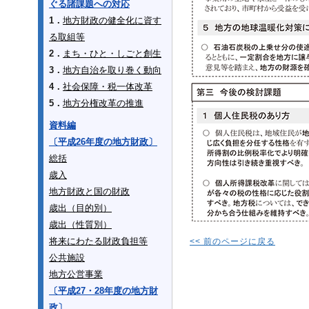
ぐる諸課題への対応
1．
地方財政の健全化に資す
る取組等
2．
まち・ひと・しごと創生
3．
地方自治を取り巻く動向
4．
社会保障・税一体改革
5．
地方分権改革の推進
資料編
〔平成26年度の地方財政〕
総括
歳入
地方財政と国の財政
歳出（目的別）
歳出（性質別）
将来にわたる財政負担等
<< 前のページに戻る
公共施設
地方公営事業
〔平成27・28年度の地方財
政〕