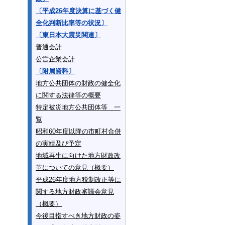
〔平成26年度決算に基づく健
全化判断比率等の状況〕
〔東日本大震災関連〕
普通会計
公営企業会計
〔附属資料〕
地方公共団体の財政の健全化
に関する法律等の概要
特定被災地方公共団体等 一
覧
昭和60年度以降の市町村合併
の実績及び予定
地域再生に向けた地方財政改
革についての意見（概要）
平成26年度地方税制改正等に
関する地方財政審議会意見
（概要）
今後目指すべき地方財政の姿