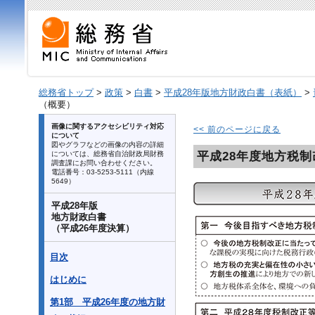
総務省トップ
>
政策
>
白書
>
平成28年版地方財政白書（表紙）
>
（概要）
画像に関するアクセシビリティ対応
<< 前のページに戻る
について
図やグラフなどの画像の内容の詳細
平成28年度地方税
については、総務省自治財政局財務
調査課にお問い合わせください。
電話番号：03-5253-5111（内線
5649）
平成28年版
地方財政白書
（平成26年度決算）
目次
はじめに
第1部 平成26年度の地方財