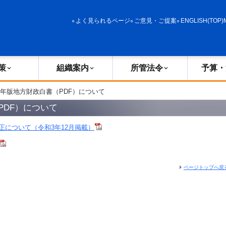
政策
組織案内
所管法令
予算・決算
よく見られるページ
ご意見・ご提案
ENGLISH(TOP)
策
組織案内
所管法令
予算・
3年版地方財政白書（PDF）について
PDF）について
正について（令和3年12月掲載）
ページトップへ戻