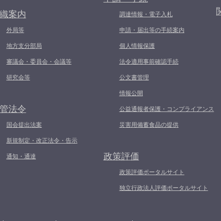
織案内
調達情報・電子入札
外局等
申請・届出等の手続案内
地方支分部局
個人情報保護
審議会・委員会・会議等
法令適用事前確認手続
研究会等
公文書管理
情報公開
管法令
公益通報者保護・コンプライアンス
国会提出法案
災害用備蓄食品の提供
新規制定・改正法令・告示
政策評価
通知・通達
政策評価ポータルサイト
独立行政法人評価ポータルサイト