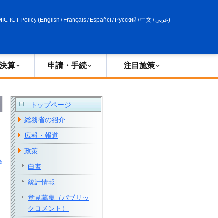
申請・手続
政策評価
MIC ICT Policy
(
English
/
Français
/
Español
/
Русский
/
中文
/
عربي
)
決算
申請・手続
注目施策
トップページ
総務省の紹介
広報・報道
政策
る
白書
統計情報
意見募集（パブリッ
クコメント）