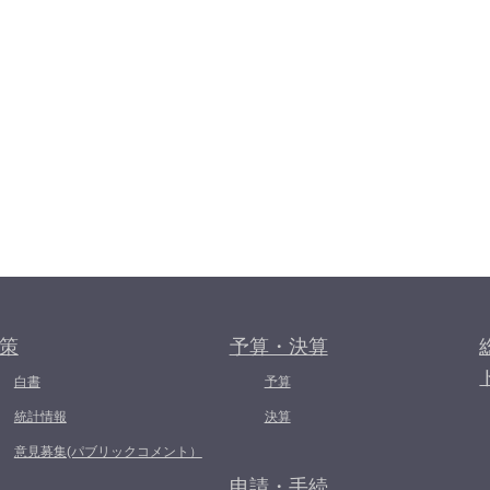
策
予算・決算
白書
予算
統計情報
決算
意見募集(パブリックコメント）
申請・手続