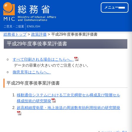
メニュー
ご意見・ご提案
ENGLISH
総務省トップ
>
政策評価
> 平成29年度事後事業評価書
平成29年度事後事業評価書
○
すべて印刷される場合はこちらへ。
データの容量が大きいのでご注意ください。
○
御意見等はこちらへ。
平成29年度事後事業評価書
移動通信システムにおける三次元稠密セル構成及び階層セル
構成技術の研究開発
超高精細度衛星・地上放送の周波数有効利用技術の研究開発