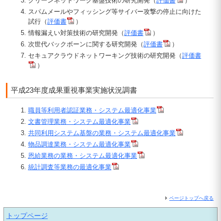
グリーンネットワーク基盤技術の研究開発（
評価書
）
スパムメールやフィッシング等サイバー攻撃の停止に向けた
試行（
評価書
）
情報漏えい対策技術の研究開発（
評価書
）
次世代バックボーンに関する研究開発（
評価書
）
セキュアクラウドネットワーキング技術の研究開発（
評価書
）
平成23年度成果重視事業実施状況調書
職員等利用者認証業務・システム最適化事業
文書管理業務・システム最適化事業
共同利用システム基盤の業務・システム最適化事業
物品調達業務・システム最適化事業
恩給業務の業務・システム最適化事業
統計調査等業務の最適化事業
ページトップへ戻る
トップページ