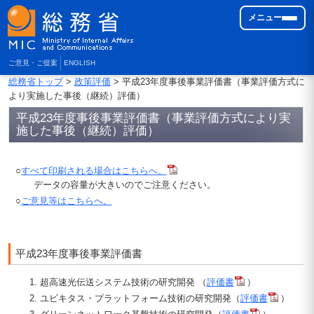
メニュー
ご意見・ご提案
ENGLISH
総務省トップ
>
政策評価
> 平成23年度事後事業評価書（事業評価方式に
より実施した事後（継続）評価）
平成23年度事後事業評価書（事業評価方式により実
施した事後（継続）評価）
○
すべて印刷される場合はこちらへ。
データの容量が大きいのでご注意ください。
○
ご意見等はこちらへ。
平成23年度事後事業評価書
超高速光伝送システム技術の研究開発 （
評価書
）
ユビキタス・プラットフォーム技術の研究開発（
評価書
）