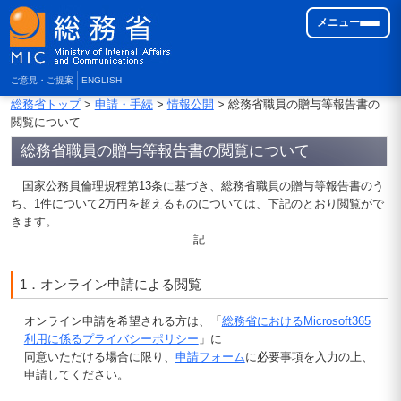
メニュー
ご意見・ご提案
ENGLISH
総務省トップ
>
申請・手続
>
情報公開
> 総務省職員の贈与等報告書の
閲覧について
総務省職員の贈与等報告書の閲覧について
国家公務員倫理規程第13条に基づき、総務省職員の贈与等報告書のう
ち、1件について2万円を超えるものについては、下記のとおり閲覧がで
きます。
記
1．オンライン申請による閲覧
オンライン申請を希望される方は、「
総務省におけるMicrosoft365
利用に係るプライバシーポリシー
」に
同意いただける場合に限り、
申請フォーム
に必要事項を入力の上、
申請してください。