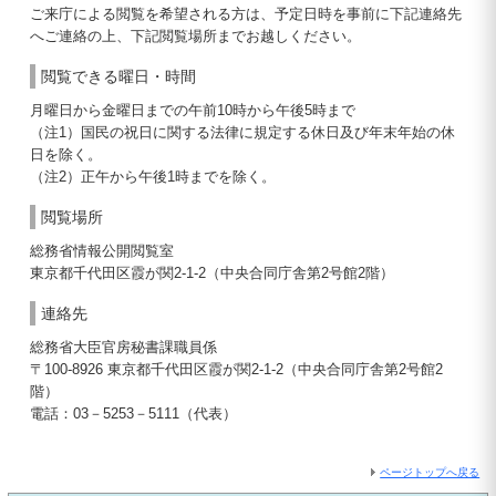
ご来庁による閲覧を希望される方は、予定日時を事前に下記連絡先
へご連絡の上、下記閲覧場所までお越しください。
閲覧できる曜日・時間
月曜日から金曜日までの午前10時から午後5時まで
（注1）国民の祝日に関する法律に規定する休日及び年末年始の休
日を除く。
（注2）正午から午後1時までを除く。
閲覧場所
総務省情報公開閲覧室
東京都千代田区霞が関2-1-2（中央合同庁舎第2号館2階）
連絡先
総務省大臣官房秘書課職員係
〒100-8926 東京都千代田区霞が関2-1-2（中央合同庁舎第2号館2
階）
電話：03－5253－5111（代表）
ページトップへ戻る