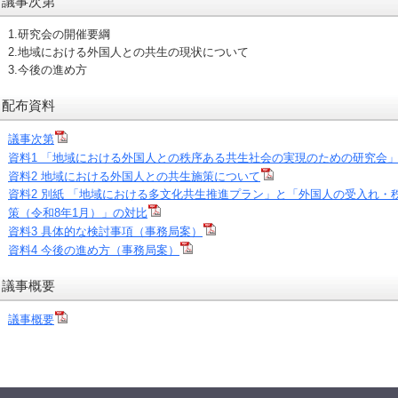
議事次第
1.研究会の開催要綱
2.地域における外国人との共生の現状について
3.今後の進め方
配布資料
議事次第
資料1 「地域における外国人との秩序ある共生社会の実現のための研究会
資料2 地域における外国人との共生施策について
資料2 別紙 「地域における多文化共生推進プラン」と「外国人の受入れ・
策（令和8年1月）」の対比
資料3 具体的な検討事項（事務局案）
資料4 今後の進め方（事務局案）
議事概要
議事概要