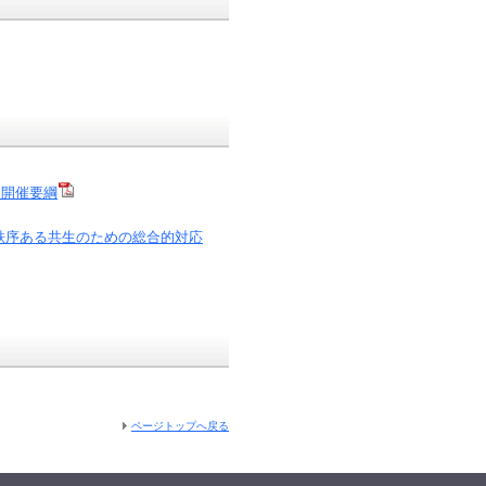
」開催要綱
秩序ある共生のための総合的対応
ページトップへ戻る