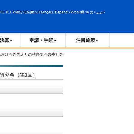
申請・手続
政策評価
MIC ICT Policy
(
English
/
Français
/
Español
/
Русский
/
中文
/
عربي
)
決算
申請・手続
注目施策
における外国人との秩序ある共生社会
研究会（第1回）