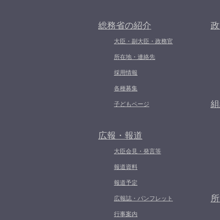
総務省の紹介
政
大臣・副大臣・政務官
所在地・連絡先
採用情報
各種募集
組
子どもページ
広報・報道
大臣会見・発言等
報道資料
報道予定
所
広報誌・パンフレット
行事案内