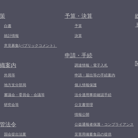
策
予算・決算
白書
予算
統計情報
決算
意見募集(パブリックコメント）
申請・手続
織案内
調達情報・電子入札
外局等
申請・届出等の手続案内
地方支分部局
個人情報保護
審議会・委員会・会議等
法令適用事前確認手続
研究会等
公文書管理
情報公開
管法令
公益通報者保護・コンプライアンス
国会提出法案
災害用備蓄食品の提供