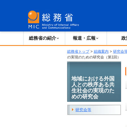
総務省の紹介
広報・報道
総務省の紹介
報道・広報
政
総務省トップ
>
組織案内
>
研究会
の実現のための研究会（第1回）
地域における外国
人との秩序ある共
生社会の実現のた
めの研究会
研究会等