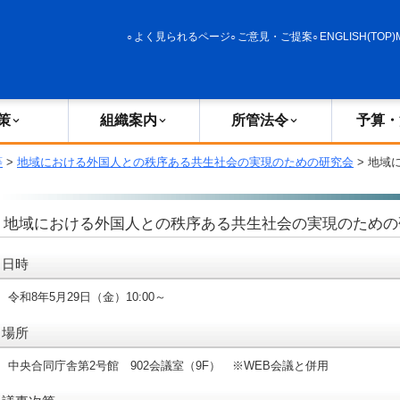
政策
組織案内
所管法令
予算・決算
よく見られるページ
ご意見・ご提案
ENGLISH(TOP)
策
組織案内
所管法令
予算・
等
>
地域における外国人との秩序ある共生社会の実現のための研究会
> 地域
地域における外国人との秩序ある共生社会の実現のための
日時
令和8年5月29日（金）10:00～
場所
中央合同庁舎第2号館 902会議室（9F） ※WEB会議と併用