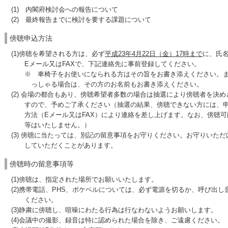
(1) 内閣府検討会への報告について
(2) 最終報告までに検討を要する課題について
傍聴申込方法
(1)傍聴を希望される方は、必ず
平成23年4月22日（金）17時まで
に、氏
Eメール又はFAXで、下記連絡先に事前登録してください。
※ 車椅子をお使いになられる方はその旨をお書き添えください。ま
っしゃる場合は、その方のお名前もお書き添えください。
(2) 会場の都合もあり、傍聴希望者多数の場合は抽選により傍聴者を決め
すので、予めご了承ください（抽選の結果、傍聴できない方には、申
方法（Eメール又はFAX）により連絡を差し上げます。なお、傍聴可
等はいたしません。）
(3) 傍聴に当たっては、別記の留意事項をお守りください。お守りいた
していただくことがあります。
傍聴時の留意事項等
(1)傍聴は、指定された場所でお願いいたします。
(2)携帯電話、PHS、ポケベルについては、必ず電源を切るか、呼び出し
ください。
(3)静粛に傍聴し、喧噪にわたる行為は行なわないようお願いします。
(4)会議中の撮影、録音は特に認められた場合を除き、ご遠慮ください。