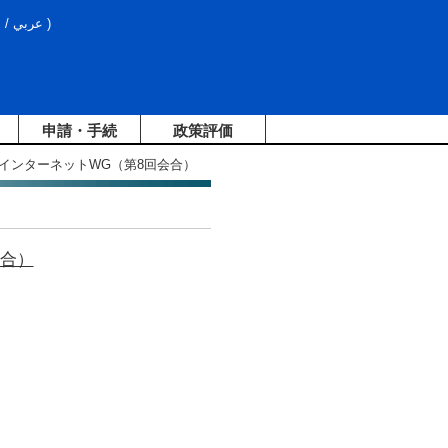
文
/
عربي
)
申請・手続
政策評価
年インターネットWG（第8回会合）
会合）