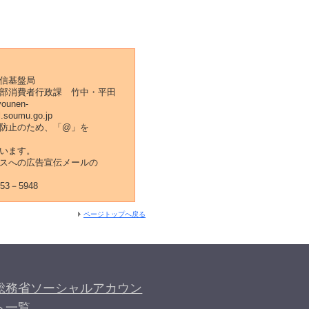
信基盤局
部消費者行政課 竹中・平田
younen-
l.soumu.go.jp
防止のため、「@」を
います。
スへの広告宣伝メールの
53－5948
ページトップへ戻る
総務省ソーシャルアカウン
ト一覧