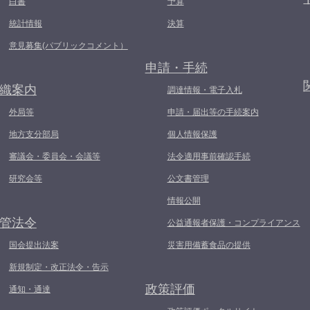
白書
予算
統計情報
決算
意見募集(パブリックコメント）
申請・手続
織案内
調達情報・電子入札
外局等
申請・届出等の手続案内
地方支分部局
個人情報保護
審議会・委員会・会議等
法令適用事前確認手続
研究会等
公文書管理
情報公開
管法令
公益通報者保護・コンプライアンス
国会提出法案
災害用備蓄食品の提供
新規制定・改正法令・告示
政策評価
通知・通達