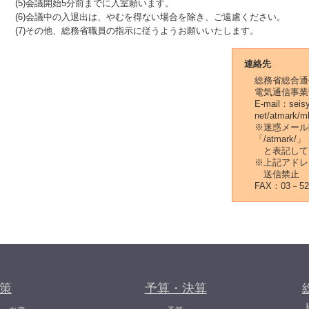
(5)会議開始5分前までに入室願います。
(6)会議中の入退出は、やむを得ない場合を除き、ご遠慮ください。
(7)その他、総務省職員の指示に従うようお願いいたします。
連絡先
総務省総合通
電気通信事業
E-mail：seis
net/atmark/m
※迷惑メール
「/atmark/」
と表記して
※上記アドレ
送信禁止
FAX：03－52
策
予算・決算