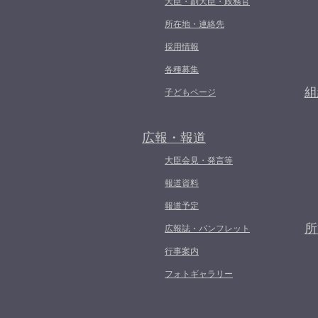
大臣・副大臣・政務官
所在地・連絡先
採用情報
各種募集
組
子どもページ
広報・報道
大臣会見・発言等
報道資料
報道予定
所
広報誌・パンフレット
行事案内
フォトギャラリー