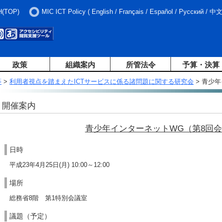
H(TOP)
MIC ICT Policy
(
English
/
Français
/
Español
/
Русский
/
中
政策
組織案内
所管法令
予算・決算
等
>
利用者視点を踏まえたICTサービスに係る諸問題に関する研究会
> 青少
開催案内
青少年インターネットWG（第8回
日時
平成23年4月25日(月) 10:00～12:00
場所
総務省8階 第1特別会議室
議題（予定）