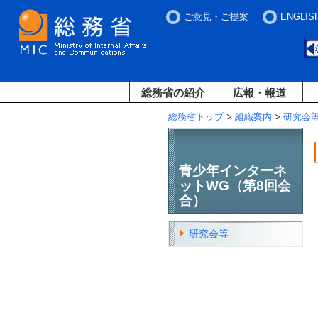
ご意見・ご提案
ENGLIS
総務省の紹介
広報・報道
総務省トップ
>
組織案内
>
研究会
青少年インターネ
ットWG（第8回会
合）
研究会等