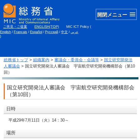
開閉メニュー
ご意見・ご提案
ENGLISH(TOP)
MIC ICT Policy
(
English
/
Français
/
Español
/
Русский
/
中文
/
عربي
)
総務省トップ
>
組織案内
>
審議会・委員会・会議等
>
国立研究開発法
人審議会
> 国立研究開発法人審議会 宇宙航空研究開発機構部会（第10
回）
国立研究開発法人審議会 宇宙航空研究開発機構部会
（第10回）
日時
平成29年7月11日（火）14：30～
場所