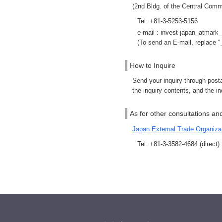
(2nd Bldg. of the Central Com
Tel: +81-3-5253-5156
e-mail : invest-japan_atmark
(To send an E-mail, replace 
How to Inquire
Send your inquiry through posta
the inquiry contents, and the in
As for other consultations an
Japan External Trade Organiz
Tel: +81-3-3582-4684 (direct)