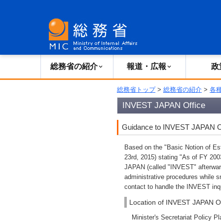
総務省の紹介
広報・報道
総務省の紹介
報道・広報
政
総務省トップ
>
総務省の紹介
>
各
INVEST JAPAN Office
Guidance to INVEST JAPAN Offi
Based on the "Basic Notion of 
23rd, 2015) stating "As of FY 20
JAPAN (called "INVEST" afterward
administrative procedures while 
contact to handle the INVEST inqui
Location of INVEST JAPAN Of
Minister's Secretariat Policy P