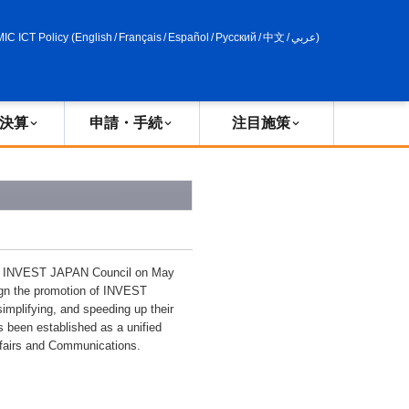
申請・手続
政策評価
MIC ICT Policy
(
English
/
Français
/
Español
/
Русский
/
中文
/
عربي
)
決算
申請・手続
注目施策
 of INVEST JAPAN Council on May
ign the promotion of INVEST
mplifying, and speeding up their
 been established as a unified
Affairs and Communications.