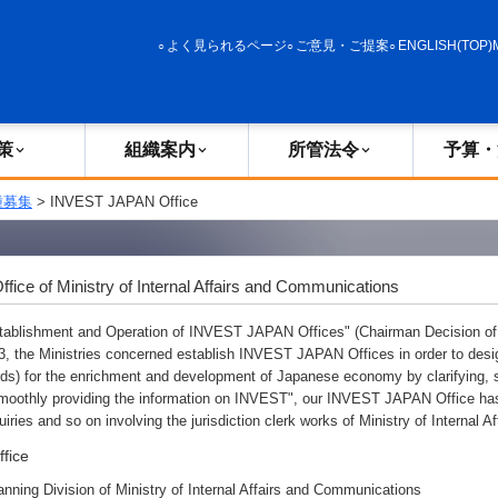
政策
組織案内
所管法令
予算・決算
よく見られるページ
ご意見・ご提案
ENGLISH(TOP)
策
組織案内
所管法令
予算・
種募集
>
INVEST JAPAN Office
ce of Ministry of Internal Affairs and Communications
Establishment and Operation of INVEST JAPAN Offices" (Chairman Decision
03, the Ministries concerned establish INVEST JAPAN Offices in order to des
s) for the enrichment and development of Japanese economy by clarifying, si
smoothly providing the information on INVEST", our INVEST JAPAN Office has
ries and so on involving the jurisdiction clerk works of Ministry of Internal 
fice
lanning Division of Ministry of Internal Affairs and Communications