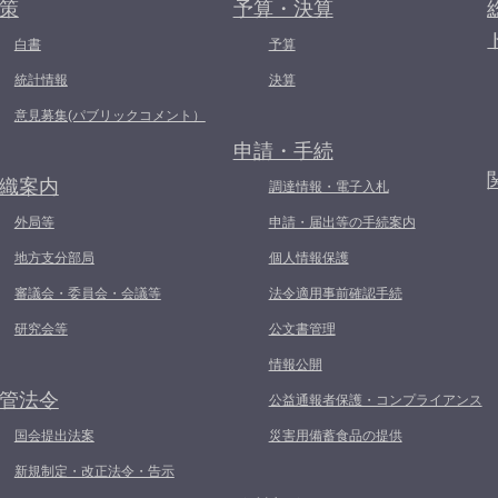
策
予算・決算
白書
予算
統計情報
決算
意見募集(パブリックコメント）
申請・手続
織案内
調達情報・電子入札
外局等
申請・届出等の手続案内
地方支分部局
個人情報保護
審議会・委員会・会議等
法令適用事前確認手続
研究会等
公文書管理
情報公開
管法令
公益通報者保護・コンプライアンス
国会提出法案
災害用備蓄食品の提供
新規制定・改正法令・告示