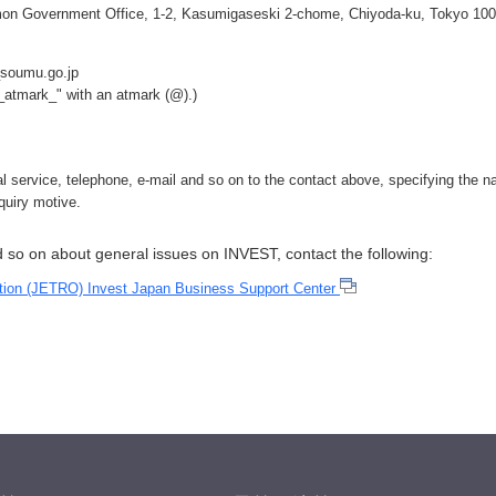
mon Government Office, 1-2, Kasumigaseski 2-chome, Chiyoda-ku, Tokyo 100
_soumu.go.jp
"_atmark_" with an atmark (@).)
l service, telephone, e-mail and so on to the contact above, specifying the n
quiry motive.
d so on about general issues on INVEST, contact the following:
ation (JETRO) Invest Japan Business Support Center