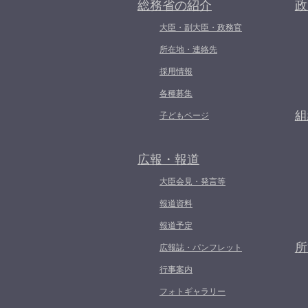
総務省の紹介
政
大臣・副大臣・政務官
所在地・連絡先
採用情報
各種募集
組
子どもページ
広報・報道
大臣会見・発言等
報道資料
報道予定
所
広報誌・パンフレット
行事案内
フォトギャラリー