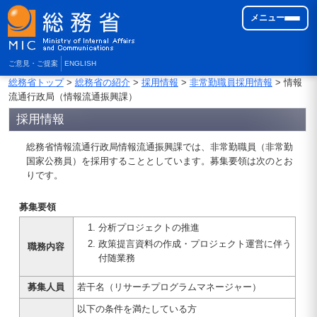
メニュー
ご意見・ご提案
ENGLISH
総務省トップ
>
総務省の紹介
>
採用情報
>
非常勤職員採用情報
> 情報
流通行政局（情報流通振興課）
採用情報
総務省情報流通行政局情報流通振興課では、非常勤職員（非常勤
国家公務員）を採用することとしています。募集要領は次のとお
りです。
募集要領
分析プロジェクトの推進
政策提言資料の作成・プロジェクト運営に伴う
職務内容
付随業務
募集人員
若干名（リサーチプログラムマネージャー）
以下の条件を満たしている方