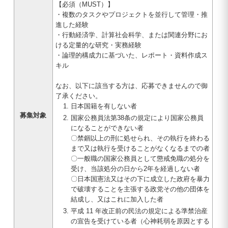
【必須（MUST）】
・複数のタスクやプロジェクトを並行して管理・推
進した経験
・行動経済学、計算社会科学、または関連分野にお
ける定量的な研究・実務経験
・論理的構成力に基づいた、レポート・資料作成ス
キル
なお、以下に該当する方は、応募できませんので御
了承ください。
日本国籍を有しない者
募集対象
国家公務員法第38条の規定により国家公務員
になることができない者
〇禁錮以上の刑に処せられ、その執行を終わる
まで又は執行を受けることがなくなるまでの者
〇一般職の国家公務員として懲戒免職の処分を
受け、当該処分の日から2年を経過しない者
〇日本国憲法又はその下に成立した政府を暴力
で破壊することを主張する政党その他の団体を
結成し、又はこれに加入した者
平成 11 年改正前の民法の規定による準禁治産
の宣告を受けている者（心神耗弱を原因とする