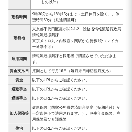
もの以外）
9時30分から18時15分まで（土日休日を除く）、休
勤務時間
憩時間60分（別途調整可）
東京都千代田区霞が関2-1-2 総務省情報流通行政局
情報流通振興課
勤務地
東京メトロ丸ノ内線霞ヶ関駅から徒歩1分（マイカ
ー通勤不可）
情報流通振興課と採用者で調整させていただきま
雇用期間
す。
賃金支払日
原則として毎月16日（毎月末日締切翌月支払）
賃金
以下のURLからご確認ください。
通勤手当
以下のURLからご確認ください。
退職手当
以下のURLからご確認ください。
健康保険（国家公務員共済組合制度（短期給付）が
加入保険等
一定条件下で適用されます。）、厚生年金保険、雇
用保険及び介護保険
住宅
以下のURLからご確認ください。