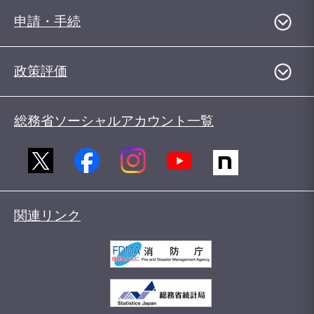
申請・手続
政策評価
総務省ソーシャルアカウント一覧
関連リンク