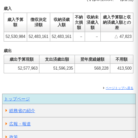
歳入
不納
収納未
歳入予算額と収
歳入予算
徴収決定
収納済歳
欠損
済歳入
納済歳入額との
額
済額
入額
額
額
差
52,530,984
52,483,161
52,483,161
－
－
△ 47,823
歳出
歳出予算現額
支出済歳出額
翌年度繰越額
不用額
52,577,963
51,596,235
568,228
413,500
ページトップへ戻る
トップページ
総務省の紹介
広報・報道
政策