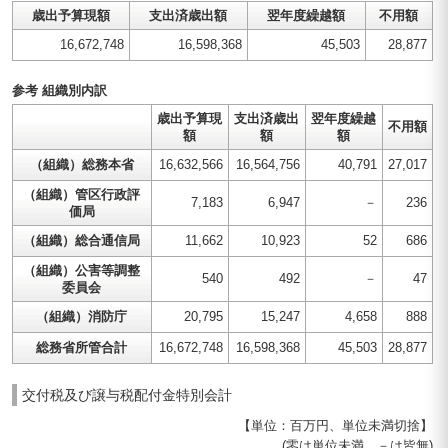
歳出予算現額
支出済歳出額
翌年度繰越額
不用額
16,672,748
16,598,368
45,503
28,877
参考 組織別内訳
歳出予算現
支出済歳出
翌年度繰越
不用額
額
額
額
（組織）総務本省
16,632,566
16,564,756
40,791
27,017
（組織）管区行政評
7,183
6,947
－
236
価局
（組織）総合通信局
11,662
10,923
52
686
（組織）公害等調整
540
492
－
47
委員会
（組織）消防庁
20,795
15,247
4,658
888
総務省所管合計
16,672,748
16,598,368
45,503
28,877
交付税及び譲与税配付金特別会計
【単位：百万円、単位未満切捨】
(零は単位未満、－は皆無)