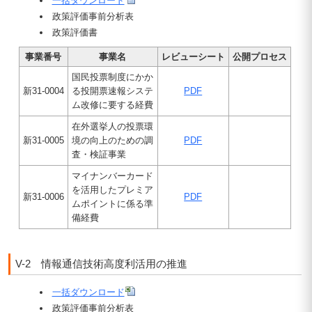
一括ダウンロード
政策評価事前分析表
政策評価書
事業番号
事業名
レビューシート
公開プロセス
国民投票制度にかか
新31-0004
る投開票速報システ
PDF
ム改修に要する経費
在外選挙人の投票環
新31-0005
境の向上のための調
PDF
査・検証事業
マイナンバーカード
を活用したプレミア
新31-0006
PDF
ムポイントに係る準
備経費
V-2 情報通信技術高度利活用の推進
一括ダウンロード
政策評価事前分析表