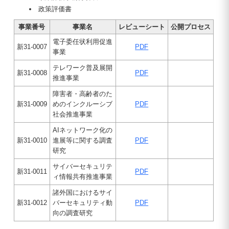
政策評価書
事業番号
事業名
レビューシート
公開プロセス
電子委任状利用促進
新31-0007
PDF
事業
テレワーク普及展開
新31-0008
PDF
推進事業
障害者・高齢者のた
新31-0009
めのインクルーシブ
PDF
社会推進事業
AIネットワーク化の
新31-0010
進展等に関する調査
PDF
研究
サイバーセキュリテ
新31-0011
PDF
ィ情報共有推進事業
諸外国におけるサイ
新31-0012
バーセキュリティ動
PDF
向の調査研究