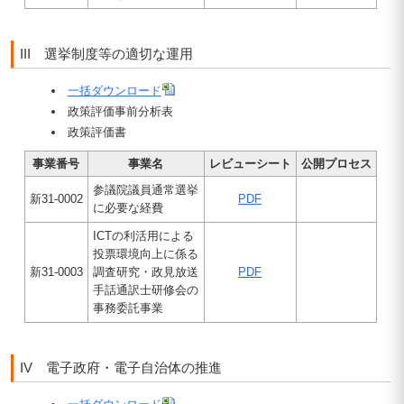
III 選挙制度等の適切な運用
一括ダウンロード
政策評価事前分析表
政策評価書
事業番号
事業名
レビューシート
公開プロセス
参議院議員通常選挙
新31-0002
PDF
に必要な経費
ICTの利活用による
投票環境向上に係る
新31-0003
調査研究・政見放送
PDF
手話通訳士研修会の
事務委託事業
IV 電子政府・電子自治体の推進