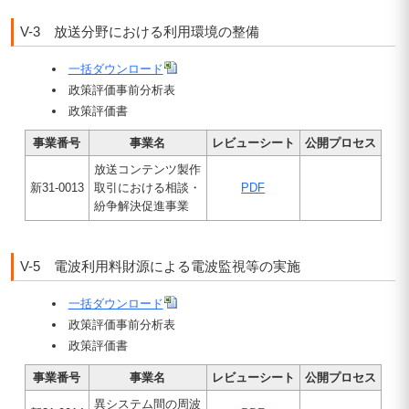
V-3 放送分野における利用環境の整備
一括ダウンロード
政策評価事前分析表
政策評価書
事業番号
事業名
レビューシート
公開プロセス
放送コンテンツ製作
新31-0013
取引における相談・
PDF
紛争解決促進事業
V-5 電波利用料財源による電波監視等の実施
一括ダウンロード
政策評価事前分析表
政策評価書
事業番号
事業名
レビューシート
公開プロセス
異システム間の周波