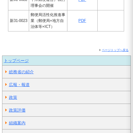
理事会の開催
郵便局活性化推進事
新31-0023
業（郵便局×地方自
PDF
治体等×ICT）
ページトップへ戻る
トップページ
総務省の紹介
広報・報道
政策
政策評価
組織案内