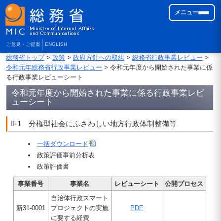
メニュー
ご意見・ご提案
ENGLISH
総務省トップ
>
政策
>
政府方針への取組
>
総務省行政事業レビュー
>
令和元年総務省行政事業レビュー
> 令和元年度から開始された事業に係
る行政事業レビューシート
令和元年度から開始された事業に係る行政事業レビ
ューシート
II-1 分権型社会にふさわしい地方行政体制整備等
一括ダウンロード
政策評価事前分析表
政策評価書
事業番号
事業名
レビューシート
公開プロセス
自治体行政スマート
新31-0001
プロジェクトの実施
PDF
に要する経費