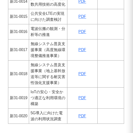
新31-0014
PDF
数共用技術の高度化
公共安全LTEの実現
新31-0015
PDF
に向けた調査検討
電波伝搬の観測・分
新31-0016
PDF
析等の推進
無線システム普及支
新31-0017
援事業（高度無線環
PDF
境整備推進事業）
無線システム普及支
援事業（地上基幹放
新31-0018
PDF
送等に関する耐災害
性強化支援事業）
IoTの安心・安全か
新31-0019
つ適正な利用環境の
PDF
構築
5G導入に向けた電
新31-0020
PDF
波の利用状況調査