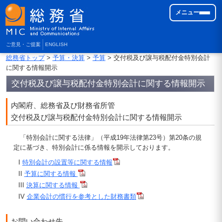
メニュー
ご意見・ご提案
ENGLISH
総務省トップ
>
予算・決算
>
予算
> 交付税及び譲与税配付金特別会計
に関する情報開示
交付税及び譲与税配付金特別会計に関する情報開示
内閣府、総務省及び財務省所管
交付税及び譲与税配付金特別会計に関する情報開示
「特別会計に関する法律」（平成19年法律第23号）第20条の規
定に基づき、特別会計に係る情報を開示しております。
I
特別会計の設置等に関する情報
II
予算に関する情報
III
決算に関する情報
IV
企業会計の慣行を参考とした財務書類
お問い合わせ先