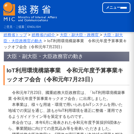
メニュー
ご意見・ご提案
ENGLISH
総務省トップ
>
総務省の紹介
>
大臣・副大臣・政務官
>
大臣・副大
臣・大臣政務官の動き
> IoT利用環境構築事業 令和元年度予算事業キ
ックオフ会合（令和元年7月23日）
大臣・副大臣・大臣政務官の動き
IoT利用環境構築事業 令和元年度予算事業キ
ックオフ会合（令和元年7月23日）
令和元年7月23日、國重総務大臣政務官は、「IoT利用環境構築事
業 令和元年度予算事業キックオフ会合」に出席しました。
本事業は、様々な用途・環境で用いられるIoTシステムを用いた
地域での実証を通じ、誰もがIoT利用環境を適正に整備・運用でき
るようガイドライン等を策定するものです。
本会合では、本年6月に発表された令和元年度予算採択6団体か
ら、事業開始に向けての意気込み等を発表いただきました。