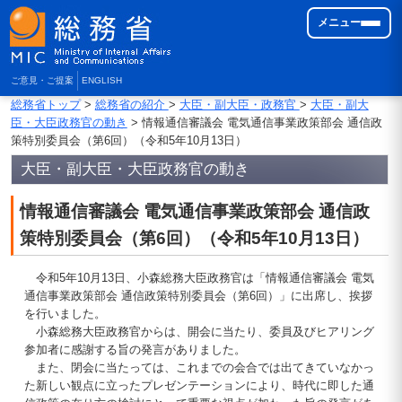
メニュー
ご意見・ご提案
ENGLISH
総務省トップ
>
総務省の紹介
>
大臣・副大臣・政務官
>
大臣・副大
臣・大臣政務官の動き
> 情報通信審議会 電気通信事業政策部会 通信政
策特別委員会（第6回）（令和5年10月13日）
大臣・副大臣・大臣政務官の動き
情報通信審議会 電気通信事業政策部会 通信政
策特別委員会（第6回）（令和5年10月13日）
令和5年10月13日、小森総務大臣政務官は「情報通信審議会 電気
通信事業政策部会 通信政策特別委員会（第6回）」に出席し、挨拶
を行いました。
小森総務大臣政務官からは、開会に当たり、委員及びヒアリング
参加者に感謝する旨の発言がありました。
また、閉会に当たっては、これまでの会合では出てきていなかっ
た新しい観点に立ったプレゼンテーションにより、時代に即した通