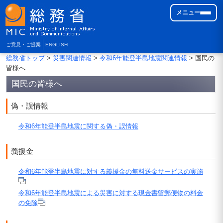
メニュー
ご意見・ご提案
ENGLISH
総務省トップ
>
災害関連情報
>
令和6年能登半島地震関連情報
> 国民の
皆様へ
国民の皆様へ
偽・誤情報
令和6年能登半島地震に関する偽・誤情報
義援金
令和6年能登半島地震に対する義援金の無料送金サービスの実施
令和6年能登半島地震による災害に対する現金書留郵便物の料金
の免除