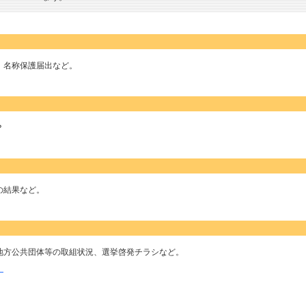
、名称保護届出など。
？
の結果など。
地方公共団体等の取組状況、選挙啓発チラシなど。
！