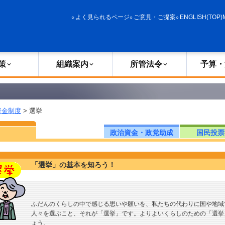
政策
組織案内
所管法令
予算・決算
よく見られるページ
ご意見・ご提案
ENGLISH(TOP)
策
組織案内
所管法令
予算・
資金制度
> 選挙
政治資金・政党助成
国民投票
「選挙」の基本を知ろう！
ふだんのくらしの中で感じる思いや願いを、私たちの代わりに国や地域
人々を選ぶこと、それが「選挙」です。よりよいくらしのための「選挙
ょう。