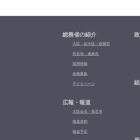
総務省の紹介
政
大臣・副大臣・政務官
所在地・連絡先
採用情報
各種募集
組
子どもページ
広報・報道
大臣会見・発言等
報道資料
報道予定