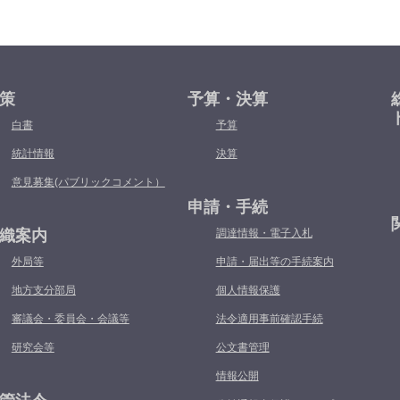
策
予算・決算
白書
予算
統計情報
決算
意見募集(パブリックコメント）
申請・手続
織案内
調達情報・電子入札
外局等
申請・届出等の手続案内
地方支分部局
個人情報保護
審議会・委員会・会議等
法令適用事前確認手続
研究会等
公文書管理
情報公開