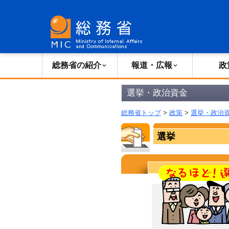
総務省の紹介
広報・報道
総務省の紹介
報道・広報
政
選挙・政治資金
総務省トップ
>
政策
>
選挙・政治
選挙