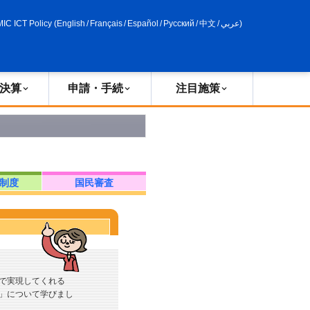
申請・手続
政策評価
MIC ICT Policy
(
English
/
Français
/
Español
/
Русский
/
中文
/
عربي
)
決算
申請・手続
注目施策
制度
国民審査
で実現してくれる
」について学びまし