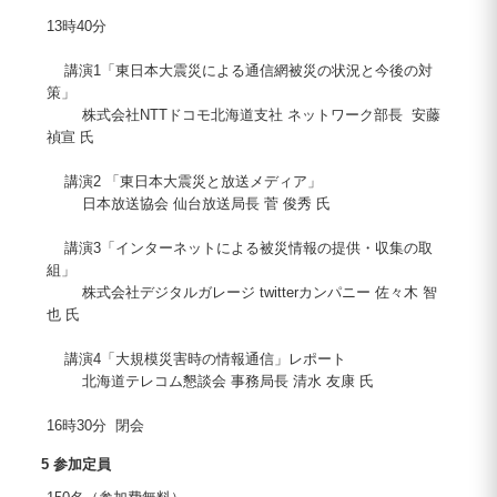
13時40分
講演1「東日本大震災による通信網被災の状況と今後の対
策」
株式会社NTTドコモ北海道支社 ネットワーク部長 安藤
禎宣 氏
講演2 「東日本大震災と放送メディア」
日本放送協会 仙台放送局長 菅 俊秀 氏
講演3「インターネットによる被災情報の提供・収集の取
組」
株式会社デジタルガレージ twitterカンパニー 佐々木 智
也 氏
講演4「大規模災害時の情報通信」レポート
北海道テレコム懇談会 事務局長 清水 友康 氏
16時30分 閉会
5 参加定員