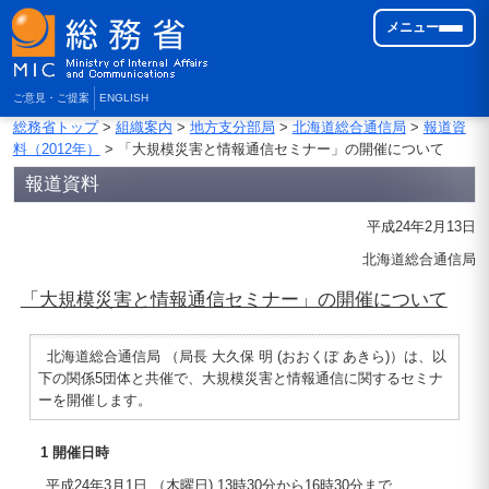
メニュー
ご意見・ご提案
ENGLISH
総務省トップ
>
組織案内
>
地方支分部局
>
北海道総合通信局
>
報道資
料（2012年）
> 「大規模災害と情報通信セミナー」の開催について
報道資料
平成24年2月13日
北海道総合通信局
「大規模災害と情報通信セミナー」の開催について
北海道総合通信局 （局長 大久保 明 (おおくぼ あきら)）は、以
下の関係5団体と共催で、大規模災害と情報通信に関するセミナ
ーを開催します。
1 開催日時
平成24年3月1日 （木曜日) 13時30分から16時30分まで