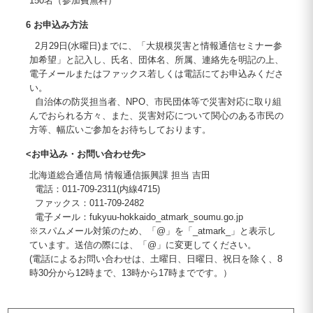
150名（参加費無料）
6 お申込み方法
2月29日(水曜日)までに、「大規模災害と情報通信セミナー参
加希望」と記入し、氏名、団体名、所属、連絡先を明記の上、
電子メールまたはファックス若しくは電話にてお申込みくださ
い。
自治体の防災担当者、NPO、市民団体等で災害対応に取り組
んでおられる方々、また、災害対応について関心のある市民の
方等、幅広いご参加をお待ちしております。
<お申込み・お問い合わせ先>
北海道総合通信局 情報通信振興課 担当 吉田
電話：011-709-2311(内線4715)
ファックス：011-709-2482
電子メール：fukyuu-hokkaido_atmark_soumu.go.jp
※スパムメール対策のため、「@」を「_atmark_」と表示し
ています。送信の際には、「@」に変更してください。
(電話によるお問い合わせは、土曜日、日曜日、祝日を除く、8
時30分から12時まで、13時から17時までです。）