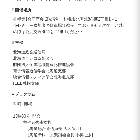
2 開催場所
札幌第1合同庁舎 2階講堂（札幌市北区北8条西2丁目1－1）
※セミナー参加者の駐車場は確保しておりませんので、お越し
の際は公共交通機関をご利用ください。
3 主催
北海道総合通信局
北海道テレコム懇談会
財団法人全国地域情報化推進協会
電子情報通信学会北海道支部
映像情報メディア学会北海道支部
IEEE札幌支部
4 プログラム
13時 開場
13時30分 開会
主催者代表挨拶
北海道総合通信局長 大久保 明
北海道テレコム懇談会会長 小柴 正則