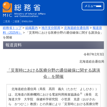
メニュー
ご意見・ご提案
ENGLISH
総務省トップ
>
組織案内
>
地方支分部局
>
北海道総合通信局
>
報道資
料（2025年）
> 「災害時における医療分野の通信確保に関する講演会」
を開催
報道資料
令和7年2月3日
北海道総合通信局
「災害時における医療分野の通信確保に関する講演
会」を開催
北海道総合通信局（局長 髙田 義久（たかだ よしひさ））
※
は、北海道の医療機関における電波利用推進協議会
（座長 北
海道大学 大学院 保健科学研究院 小笠原 克彦（おがさわ
ら かつひこ）教授）との共催により「災害時における医療分野