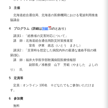
3 主催
北海道総合通信局、北海道の医療機関における電波利用推進
協議会
4 プログラム（詳細は
別紙
のとおり）
講演1：「総務省の災害対応について」
講 師：北海道総合通信局防災対策推進室
室長 伊東 政志（いとう まさし）
講演2：「災害時を想定した病院内外の最適な連絡手段の構
築(仮)」
講 師：福井大学医学部附属病院医療情報部
副部長／准教授 山下 芳範（やました よしの
り） 氏
5 定員等
定員：オンライン 100名 ※どなたでもご参加いただけま
す。
6 参加費
無料