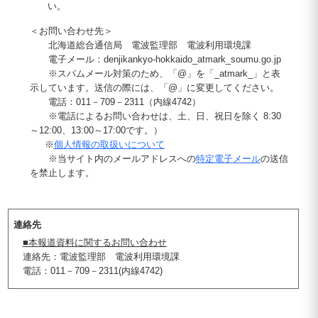
い。
＜お問い合わせ先＞
北海道総合通信局 電波監理部 電波利用環境課
電子メール：denjikankyo-hokkaido_atmark_soumu.go.jp
※スパムメール対策のため、「@」を「_atmark_」と表
示しています。送信の際には、「@」に変更してください。
電話：011－709－2311（内線4742）
※電話によるお問い合わせは、土、日、祝日を除く 8:30
～12:00、13:00～17:00です。）
※
個人情報の取扱いについて
※当サイト内のメールアドレスへの
特定電子メール
の送信
を禁止します。
連絡先
■本報道資料に関するお問い合わせ
連絡先：電波監理部 電波利用環境課
電話：011－709－2311(内線4742)