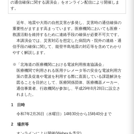
の通信確保に関する講演会」をオンライン配信により開催しま
す。
近年、地震や大雨の自然災害が多発し、災害時の通信確保の
重要性がますます高まっています。医療機関においても医療・
救護活動を維持するために連絡手段の確保が必要不可欠です。
本講演会では、災害対応を想定した病院内・院外の連絡・通
信手段の確保に関して、能登半島地震の対応等を含めてわかり
やすく解説します。
※「北海道の医療機関における電波利用推進協議会」
医療機関で利用される医用テレメータ等の安全な電波利用方
策の普及促進や電波を利用する際に直面している課題解決を
図ることを目的として、医療関係団体、医療機器メーカー、
通信事業者、行政機関が参加し、平成29年8月28日に設立さ
れました。
1 日時
令和7年2月26日（水曜日）14時30分から15時40分まで
2 場所等
オンラインにより開催(Webexを予定)