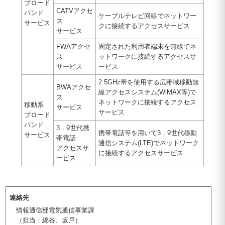
ブロード
CATVアクセ
バンド
ケーブルテレビ回線でネットワー
ス
サービス
クに接続するアクセスサービス
サービス
FWAアクセ
固定された利用者端末を無線でネ
ス
ットワークに接続するアクセスサ
サービス
ービス
2.5GHz帯を使用する広帯域移動無
BWAアクセ
線アクセスシステム(WiMAX等)で
ス
ネットワークに接続するアクセス
移動系
サービス
サービス
ブロード
バンド
3．9世代携
携帯電話等を用いて3．9世代移動
サービス
帯電話
通信システム(LTE)でネットワーク
アクセスサ
に接続するアクセスサービス
ービス
連絡先
情報通信部電気通信事業課
（担当：綿谷、坂戸）