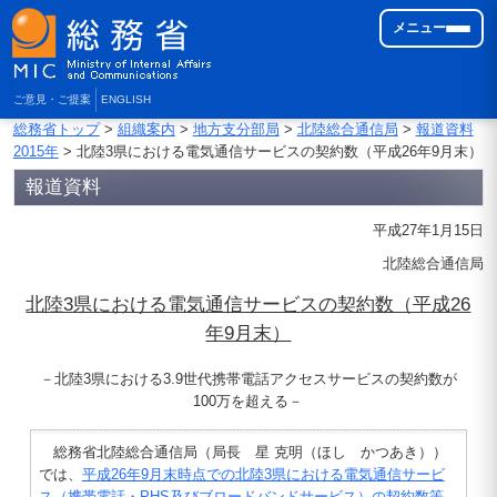
メニュー
ご意見・ご提案
ENGLISH
総務省トップ
>
組織案内
>
地方支分部局
>
北陸総合通信局
>
報道資料
2015年
> 北陸3県における電気通信サービスの契約数（平成26年9月末）
報道資料
平成27年1月15日
北陸総合通信局
北陸3県における電気通信サービスの契約数（平成26
年9月末）
－北陸3県における3.9世代携帯電話アクセスサービスの契約数が
100万を超える－
総務省北陸総合通信局（局長 星 克明（ほし かつあき））
では、
平成26年9月末時点での北陸3県における電気通信サービ
ス（携帯電話・PHS及びブロードバンドサービス）の契約数等