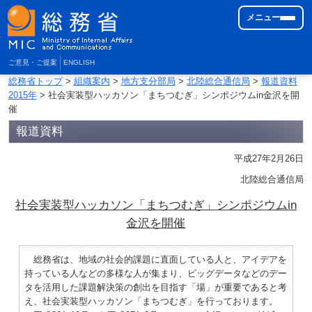
メニュー
ご意見・ご提案
ENGLISH
総務省トップ
>
組織案内
>
地方支分部局
>
北陸総合通信局
>
報道資料
2015年
> 社会実装型ハッカソン「まちつむぎ」シンポジウムin金沢を開
催
報道資料
平成27年2月26日
北陸総合通信局
社会実装型ハッカソン「まちつむぎ」シンポジウムin
金沢を開催
総務省は、地域の社会的課題に直面している人と、アイデアを
持っている人などの多様な人が集まり、ビッグデータなどのデー
タを活用した課題解決策の創出を目指す「場」が重要であると考
え、社会実装型ハッカソン「まちつむぎ」を行っております。