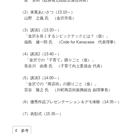
星 克明（総務省北陸総合通信局長）
（2）来賓あいさつ（13:10～）
山野 之義 氏 （金沢市長）
（3）講演1（13:20～）
「金沢を良くするシビックテックとは？（仮）」
福島 健一郎 氏 （Code for Kanazawa 代表理事）
（4）講演2（13:40～）
「金沢での『子育て』困りごと（仮）」
長谷川 由香 氏 （子育て向上委員会 代表）
（5）講演3（14:00～）
「金沢での『商店街』の困りごと（仮）」
宮谷 隆之 氏 （片町商店街振興組合 副理事長）
（6）優秀作品プレゼンテーション＆デモ体験（14:35～）
（7）表彰式（15:35～）
4 参考