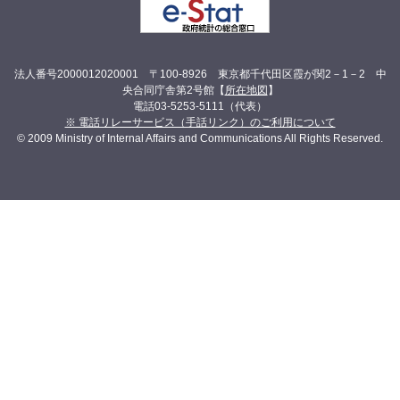
法人番号2000012020001 〒100-8926 東京都千代田区霞が関2－1－2 中
央合同庁舎第2号館【
所在地図
】
電話03-5253-5111（代表）
※ 電話リレーサービス（手話リンク）のご利用について
© 2009 Ministry of Internal Affairs and Communications All Rights Reserved.