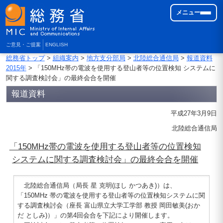
メニュー
ご意見・ご提案
ENGLISH
総務省トップ
>
組織案内
>
地方支分部局
>
北陸総合通信局
>
報道資料
2015年
> 「150MHz帯の電波を使用する登山者等の位置検知 システムに
関する調査検討会」の最終会合を開催
報道資料
平成27年3月9日
北陸総合通信局
「150MHz帯の電波を使用する登山者等の位置検知
システムに関する調査検討会」の最終会合を開催
北陸総合通信局（局長 星 克明(ほし かつあき)）は、
「150MHz 帯の電波を使用する登山者等の位置検知システムに関
する調査検討会（座長 富山県立大学工学部 教授 岡田敏美(おか
だ としみ)）」の第4回会合を下記により開催します。