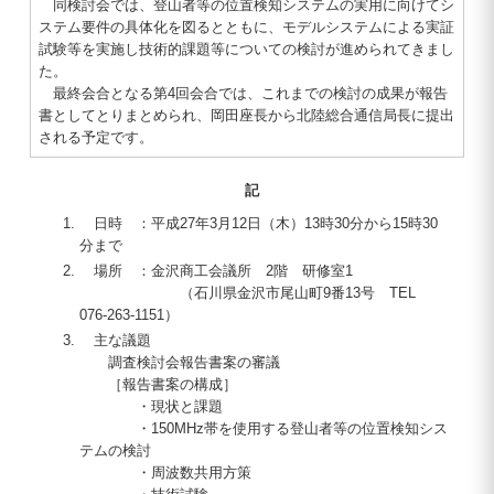
同検討会では、登山者等の位置検知システムの実用に向けてシ
ステム要件の具体化を図るとともに、モデルシステムによる実証
試験等を実施し技術的課題等についての検討が進められてきまし
た。
最終会合となる第4回会合では、これまでの検討の成果が報告
書としてとりまとめられ、岡田座長から北陸総合通信局長に提出
される予定です。
記
日時 ：平成27年3月12日（木）13時30分から15時30
分まで
場所 ：金沢商工会議所 2階 研修室1
（石川県金沢市尾山町9番13号 TEL
076-263-1151）
主な議題
調査検討会報告書案の審議
［報告書案の構成］
・現状と課題
・150MHz帯を使用する登山者等の位置検知シス
テムの検討
・周波数共用方策