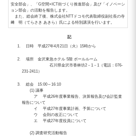
安全部会」、「G空間×ICT街づくり推進部会」及び「イノベーシ
ョン部会」の活動を報告します。
また、総会終了後、株式会社NTTドコモ代表取締役副社長の寺
﨑 明（てらさき あきら）氏による特別講演を行います。
記
日時 平成27年4月21日（火）15時から
場所 金沢東急ホテル 5階 ボールルーム
石川県金沢市香林坊2－1－1（電話：076-
231-2411）
総会 15:00～16:10
(1) 議事
ア 平成26年度事業報告、決算報告及び会計監査
報告について
イ 平成27年度事業計画、予算について
ウ 会則の改正について
エ 平成27年度役員について
(2) 調査研究活動報告