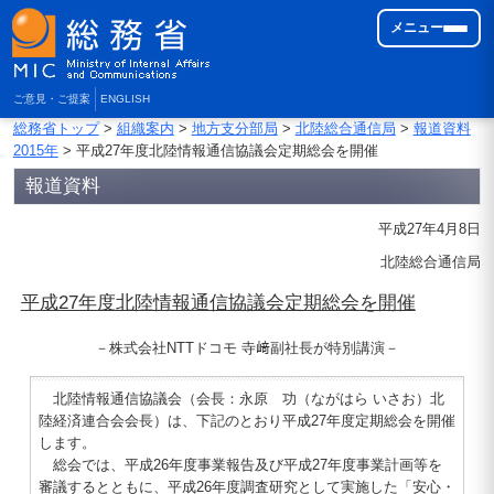
メニュー
ご意見・ご提案
ENGLISH
総務省トップ
>
組織案内
>
地方支分部局
>
北陸総合通信局
>
報道資料
2015年
> 平成27年度北陸情報通信協議会定期総会を開催
報道資料
平成27年4月8日
北陸総合通信局
平成27年度北陸情報通信協議会定期総会を開催
－株式会社NTTドコモ 寺﨑副社長が特別講演－
北陸情報通信協議会（会長：永原 功（ながはら いさお）北
陸経済連合会会長）は、下記のとおり平成27年度定期総会を開催
します。
総会では、平成26年度事業報告及び平成27年度事業計画等を
審議するとともに、平成26年度調査研究として実施した「安心・