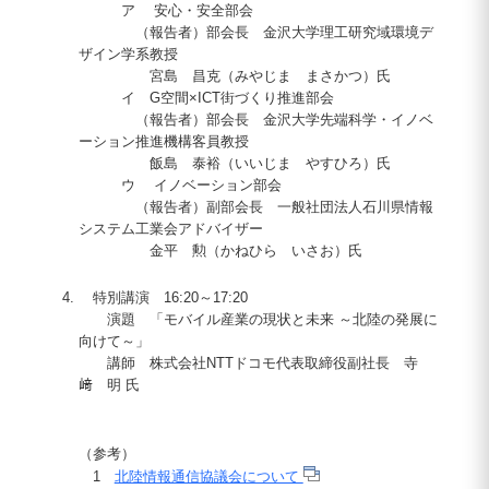
ア 安心・安全部会
（報告者）部会長 金沢大学理工研究域環境デ
ザイン学系教授
宮島 昌克（みやじま まさかつ）氏
イ G空間×ICT街づくり推進部会
（報告者）部会長 金沢大学先端科学・イノベ
ーション推進機構客員教授
飯島 泰裕（いいじま やすひろ）氏
ウ イノベーション部会
（報告者）副部会長 一般社団法人石川県情報
システム工業会アドバイザー
金平 勲（かねひら いさお）氏
特別講演 16:20～17:20
演題 「モバイル産業の現状と未来 ～北陸の発展に
向けて～」
講師 株式会社NTTドコモ代表取締役副社長 寺
﨑 明 氏
（参考）
1
北陸情報通信協議会について