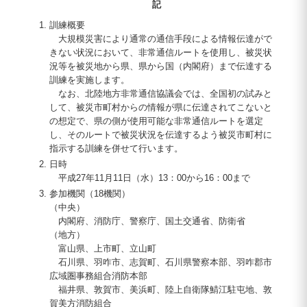
記
訓練概要
大規模災害により通常の通信手段による情報伝達がで
きない状況において、非常通信ルートを使用し、被災状
況等を被災地から県、県から国（内閣府）まで伝達する
訓練を実施します。
なお、北陸地方非常通信協議会では、全国初の試みと
して、被災市町村からの情報が県に伝達されてこないと
の想定で、県の側が使用可能な非常通信ルートを選定
し、そのルートで被災状況を伝達するよう被災市町村に
指示する訓練を併せて行います。
日時
平成27年11月11日（水）13：00から16：00まで
参加機関（18機関）
（中央）
内閣府、消防庁、警察庁、国土交通省、防衛省
（地方）
富山県、上市町、立山町
石川県、羽咋市、志賀町、石川県警察本部、羽咋郡市
広域圏事務組合消防本部
福井県、敦賀市、美浜町、陸上自衛隊鯖江駐屯地、敦
賀美方消防組合