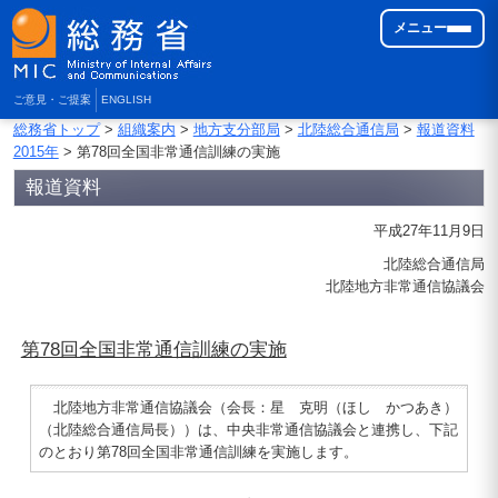
メニュー
ご意見・ご提案
ENGLISH
総務省トップ
>
組織案内
>
地方支分部局
>
北陸総合通信局
>
報道資料
2015年
> 第78回全国非常通信訓練の実施
報道資料
平成27年11月9日
北陸総合通信局
北陸地方非常通信協議会
第78回全国非常通信訓練の実施
北陸地方非常通信協議会（会長：星 克明（ほし かつあき）
（北陸総合通信局長））は、中央非常通信協議会と連携し、下記
のとおり第78回全国非常通信訓練を実施します。