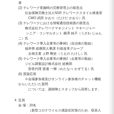
者
(2) テレワーク実施時の労務管理上の留意点
社会保険労務士法人NSR テレワークスタイル推進室
CWO 武田 かおり（たけだ かおり）氏
(3) テレワークにおける情報通信技術面の留意点
株式会社テレワークマネジメント マネージャー
シニア・コンサルタント 鵜澤 純子（うざわ じゅん
こ）氏
(4) テレワーク導入企業等の事例1（自治体の取組）
福井県 総務部人事課 行政改革グループ
企画主査 上野 剛史（うえの たけし）氏
(5) テレワーク導入企業等の事例2（企業等の取組）
ジビル調査設計株式会社 総務部
部長代理 渡邊 一輝（わたなべ かずてる）氏
(6) 質疑応答
※会場参加者及びオンライン参加者のチャット機能
からいただいた質問
については、講師陣とスタッフから回答します。
定員
会 場：20名
（新型コロナウイルス感染症対策のため、収容人