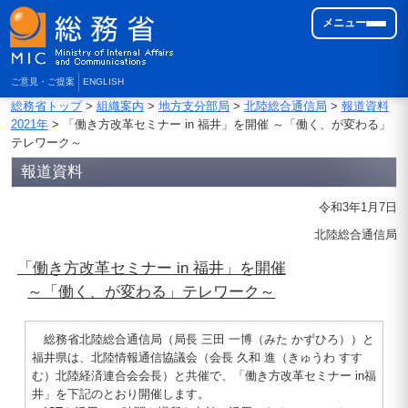
メニュー
ご意見・ご提案
ENGLISH
総務省トップ
>
組織案内
>
地方支分部局
>
北陸総合通信局
>
報道資料
2021年
> 「働き方改革セミナー in 福井」を開催 ～「働く、が変わる」
テレワーク～
報道資料
令和3年1月7日
北陸総合通信局
「働き方改革セミナー in 福井」を開催
～「働く、が変わる」テレワーク～
総務省北陸総合通信局（局長 三田 一博（みた かずひろ））と
福井県は、北陸情報通信協議会（会長 久和 進（きゅうわ すす
む）北陸経済連合会会長）と共催で、「働き方改革セミナー in福
井」を下記のとおり開催します。