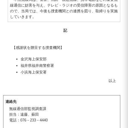
線通信に妨害を与え、テレビ・ラジオの受信障害の原因となるも
ので、当局では、今後も捜査機関との連携を図り、取締りを実施
していきます。
記
【感謝状を贈呈する捜査機関】
金沢海上保安部
福井県福井南警察署
小浜海上保安署
以上
連絡先
無線通信部監視調査課
担当：遠藤、蘇田
電話：076－233－4440