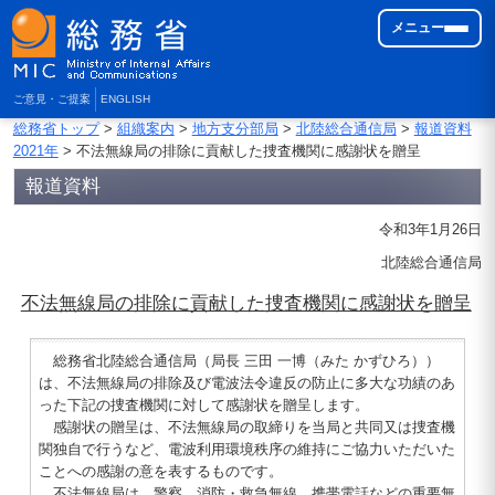
メニュー
ご意見・ご提案
ENGLISH
総務省トップ
>
組織案内
>
地方支分部局
>
北陸総合通信局
>
報道資料
2021年
> 不法無線局の排除に貢献した捜査機関に感謝状を贈呈
報道資料
令和3年1月26日
北陸総合通信局
不法無線局の排除に貢献した捜査機関に感謝状を贈呈
総務省北陸総合通信局（局長 三田 一博（みた かずひろ））
は、不法無線局の排除及び電波法令違反の防止に多大な功績のあ
った下記の捜査機関に対して感謝状を贈呈します。
感謝状の贈呈は、不法無線局の取締りを当局と共同又は捜査機
関独自で行うなど、電波利用環境秩序の維持にご協力いただいた
ことへの感謝の意を表するものです。
不法無線局は、警察、消防・救急無線、携帯電話などの重要無