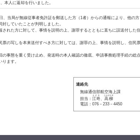
し、本人に返却を行いました。
9日、当局が無線従事者免許証を郵送した方（1者）からの通報により、他の方
同封していたことが判明しました。
された方に対して、事情を説明の上、謝罪するとともに直ちに誤送付した
票の写しを本来送付すべき方に対しては、謝罪の上、事情を説明し、住民
の事態を重く受け止め、発送時の本人確認の徹底、申請事務処理手続の総
いります。
連絡先
無線通信部航空海上課
えざき
たかやなぎ
担当：
江嵜
、
高柳
電話：076－233－4450