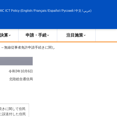
申請・手続
政策評価
MIC ICT Policy
(
English
/
Français
/
Español
/
Русский
/
中文
/
عربي
)
決算
申請・手続
注目施策
 ～無線従事者免許申請手続きに関し
令和3年10月6日
北陸総合通信局
続きに関して住民
に誤送付した住民