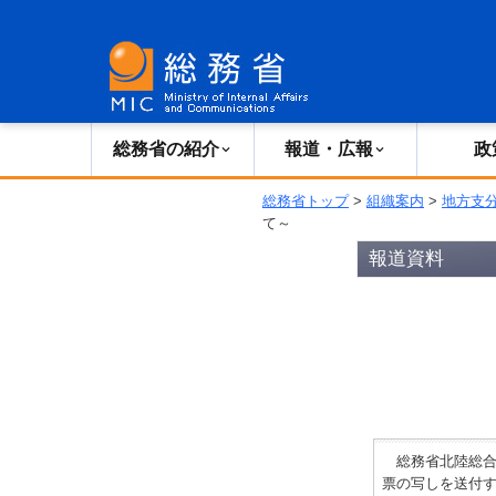
総務省の紹介
広報・報道
総務省の紹介
報道・広報
政
総務省トップ
>
組織案内
>
地方支
て～
報道資料
総務省北陸総合通
票の写しを送付