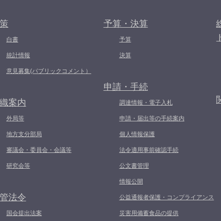
策
予算・決算
白書
予算
統計情報
決算
意見募集(パブリックコメント）
申請・手続
織案内
調達情報・電子入札
外局等
申請・届出等の手続案内
地方支分部局
個人情報保護
審議会・委員会・会議等
法令適用事前確認手続
研究会等
公文書管理
情報公開
管法令
公益通報者保護・コンプライアンス
国会提出法案
災害用備蓄食品の提供