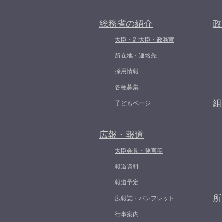
総務省の紹介
政
大臣・副大臣・政務官
所在地・連絡先
採用情報
各種募集
組
子どもページ
広報・報道
大臣会見・発言等
報道資料
報道予定
所
広報誌・パンフレット
行事案内