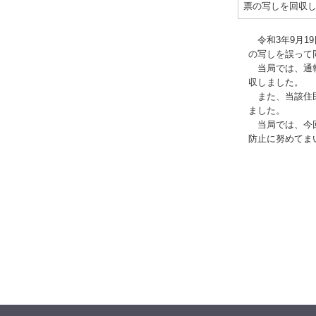
票の写しを回収
令和3年9月1
の写しを誤って
当局では、通報
収しました。
また、当該住民
ました。
当局では、今回
防止に努めてま