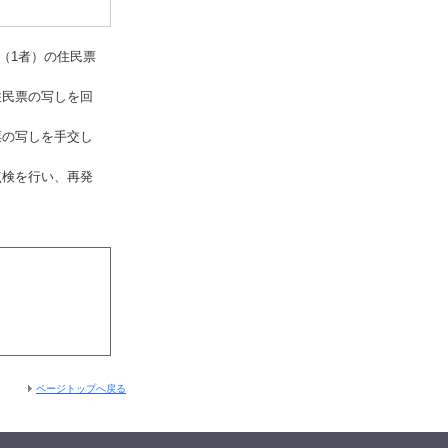
（1者）の住民票
住民票の写しを回
票の写しを手交し
点検を行い、再発
ページトップへ戻る