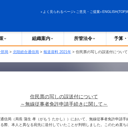
政策
組織案内
所管法令
予算・決算
よく見られるページ
ご意見・ご提案
ENGLISH(TOP)
策
組織案内
所管法令
予算・
分部局
>
北陸総合通信局
>
報道資料 2021年
> 住民票の写しの誤送付について
住民票の写しの誤送付について
～無線従事者免許申請手続きに関して～
信局（局長 蒲生 孝（がもう たかし））において、無線従事者免許申請手
する際、本人と異なる宛先に送付していたことが判明しました。このため直ち