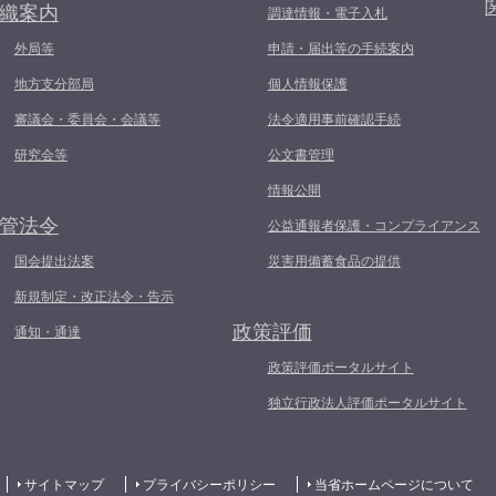
織案内
調達情報・電子入札
外局等
申請・届出等の手続案内
地方支分部局
個人情報保護
審議会・委員会・会議等
法令適用事前確認手続
研究会等
公文書管理
情報公開
管法令
公益通報者保護・コンプライアンス
国会提出法案
災害用備蓄食品の提供
新規制定・改正法令・告示
政策評価
通知・通達
政策評価ポータルサイト
独立行政法人評価ポータルサイト
サイトマップ
プライバシーポリシー
当省ホームページについて