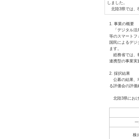
しました。
北陸3県では、
1. 事業の概要
「デジタル活用
等のスマートフ
国民によるデジ
ます。
総務省では、執
連携型の事業実
2. 採択結果
公募の結果、地
る評価会の評価結
北陸3県におけ
一
株