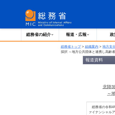
総務省の紹介
広報・報道
総務省の紹介
報道・広報
政
総務省トップ
>
組織案内
>
地方支
採択 ～地方公共団体と連携し高齢
報道資料
北陸
～
総務省の令和4
ァイナンシャル