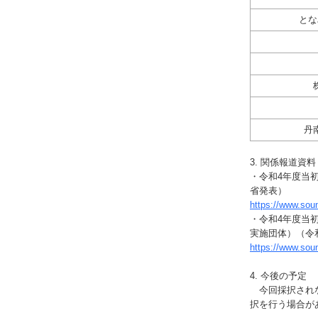
とな
丹
3. 関係報道資料
・令和4年度当
省発表）
https://www.so
・令和4年度当
実施団体）（令和
https://www.so
4. 今後の予定
今回採択されな
択を行う場合が