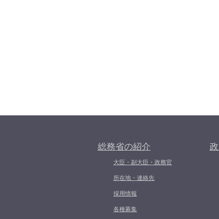
総務省の紹介
政
大臣・副大臣・政務官
所在地・連絡先
採用情報
各種募集