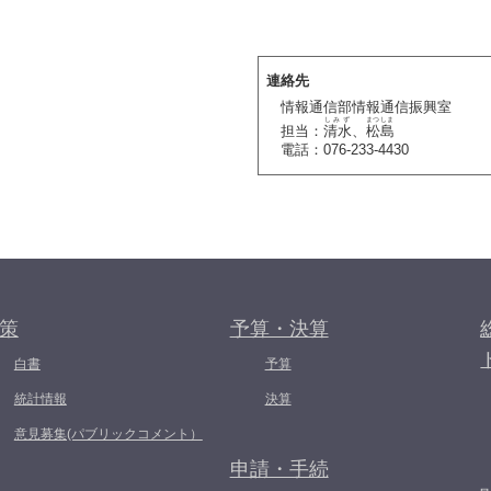
連絡先
情報通信部情報通信振興室
しみず
まつしま
担当：
清水
、
松島
電話：076-233-4430
策
予算・決算
白書
予算
統計情報
決算
意見募集(パブリックコメント）
申請・手続