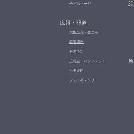
組
子どもページ
広報・報道
大臣会見・発言等
報道資料
報道予定
所
広報誌・パンフレット
行事案内
フォトギャラリー