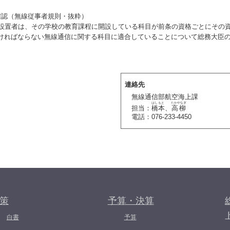
確認（無線従事者規則・抜粋）
の設置者は、その学校の教育課程に開設している科目が前条の資格ごとにその
ければならない無線通信に関する科目に適合していることについて総務大臣
連絡先
無線通信部航空海上課
はしもと
たかやなぎ
担当：
橋本
、
高柳
電話：076-233-4450
策
予算・決算
白書
予算