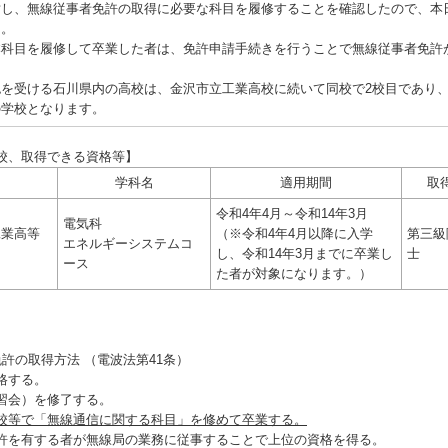
対し、無線従事者免許の取得に必要な科目を履修することを確認したので、本
た。
科目を履修して卒業した者は、免許申請手続きを行うことで無線従事者免許
を受ける石川県内の高校は、金沢市立工業高校に続いて同校で2校目であり
の学校となります。
校、取得できる資格等】
名
学科名
適用期間
取
令和4年4月～令和14年3月
電気科
工業高等
（※令和4年4月以降に入学
第三級
エネルギーシステムコ
し、令和14年3月までに卒業し
士
ース
た者が対象になります。）
許の取得方法 （電波法第41条）
格する。
習会）を修了する。
校等で「無線通信に関する科目」を修めて卒業する。
許を有する者が無線局の業務に従事することで上位の資格を得る。