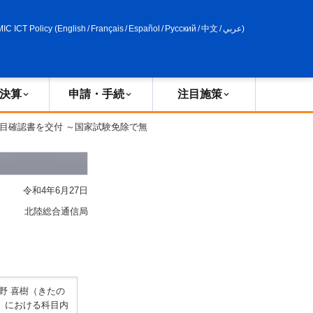
申請・手続
政策評価
MIC ICT Policy
(
English
/
Français
/
Español
/
Русский
/
中文
/
عربي
)
決算
申請・手続
注目施策
目確認書を交付 ～国家試験免除で無
令和4年6月27日
北陸総合通信局
野 喜樹（きたの
）における科目内