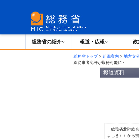
総務省の紹介
広報・報道
総務省の紹介
報道・広報
政
総務省トップ
>
組織案内
>
地方支
線従事者免許が取得可能に～
報道資料
総務省北陸総合通
よしき））から提