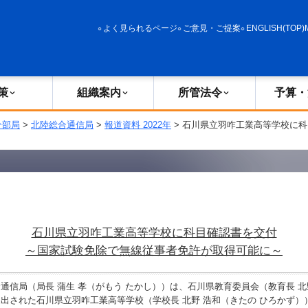
政策
組織案内
所管法令
予算・決算
よく見られるページ
ご意見・ご提案
ENGLISH(TOP)
策
組織案内
所管法令
予算・
分部局
>
北陸総合通信局
>
報道資料 2022年
> 石川県立羽咋工業高等学校に科
石川県立羽咋工業高等学校に科目確認書を交付
～国家試験免除で無線従事者免許が取得可能に～
信局（局長 蒲生 孝（がもう たかし））は、石川県教育委員会（教育長 北
出された石川県立羽咋工業高等学校（学校長 北野 浩和（きたの ひろかず）