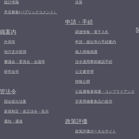
統計情報
決算
意見募集(パブリックコメント）
申請・手続
織案内
調達情報・電子入札
外局等
申請・届出等の手続案内
地方支分部局
個人情報保護
審議会・委員会・会議等
法令適用事前確認手続
研究会等
公文書管理
情報公開
管法令
公益通報者保護・コンプライアンス
国会提出法案
災害用備蓄食品の提供
新規制定・改正法令・告示
政策評価
通知・通達
政策評価ポータルサイト