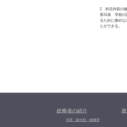
2 科目内容の
第31条 学校
るために修めな
とができる。
総務省の紹介
政
大臣・副大臣・政務官