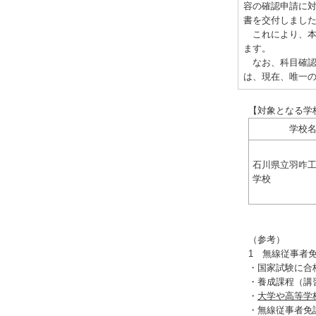
容の確認申請に
書を交付しまし
これにより、本
ます。
なお、科目確認
は、現在、唯一
【対象となる学
学校
石川県立羽咋
学校
（参考）
1 無線従事者免
・国家試験に合
・養成課程（講
・
大学や高等学
・無線従事者免