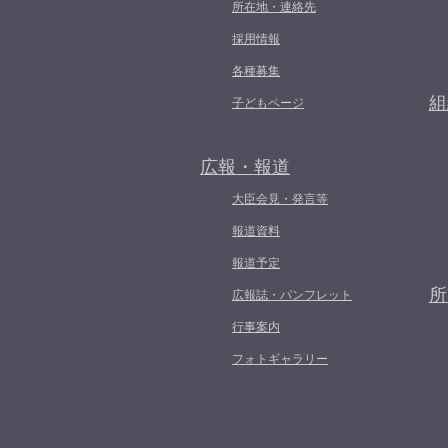
所在地・連絡先
採用情報
各種募集
組
子どもページ
広報・報道
大臣会見・発言等
報道資料
報道予定
所
広報誌・パンフレット
行事案内
フォトギャラリー