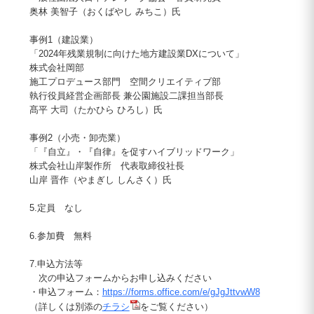
奥林 美智子（おくばやし みちこ）氏
事例1（建設業）
「2024年残業規制に向けた地方建設業DXについて」
株式会社岡部
施工プロデュース部門 空間クリエイティブ部
執行役員経営企画部長 兼公園施設二課担当部長
髙平 大司（たかひら ひろし）氏
事例2（小売・卸売業）
「『自立』・『自律』を促すハイブリッドワーク」
株式会社山岸製作所 代表取締役社長
山岸 晋作（やまぎし しんさく）氏
5.定員 なし
6.参加費 無料
7.申込方法等
次の申込フォームからお申し込みください
・申込フォーム：
https://forms.office.com/e/gJgJttvwW8
（詳しくは別添の
チラシ
をご覧ください）