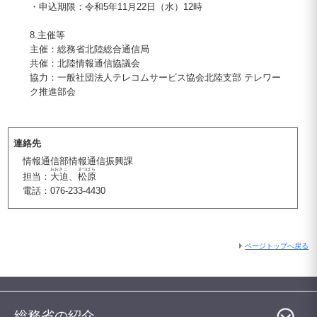
・申込期限：令和5年11月22日（水）12時
8.主催等
主催：総務省北陸総合通信局
共催：北陸情報通信協議会
協力：一般社団法人テレコムサービス協会北陸支部 テレワー
ク推進部会
連絡先
情報通信部情報通信振興課
おおさこ
まつばら
担当：
大迫
、
松原
電話：076-233-4430
ページトップへ戻る
総務省の紹介