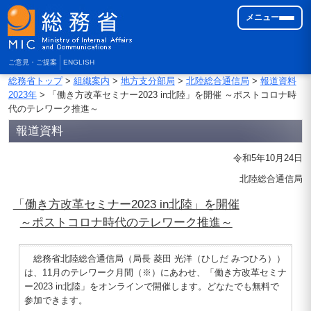
メニュー
ご意見・ご提案
ENGLISH
総務省トップ
>
組織案内
>
地方支分部局
>
北陸総合通信局
>
報道資料
2023年
> 「働き方改革セミナー2023 in北陸」を開催 ～ポストコロナ時
代のテレワーク推進～
報道資料
令和5年10月24日
北陸総合通信局
「働き方改革セミナー2023 in北陸」を開催
～ポストコロナ時代のテレワーク推進～
総務省北陸総合通信局（局長 菱田 光洋（ひしだ みつひろ））
は、11月のテレワーク月間（※）にあわせ、「働き方改革セミナ
ー2023 in北陸」をオンラインで開催します。どなたでも無料で
参加できます。