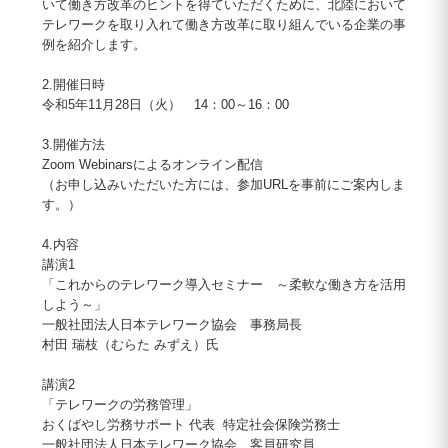
いて働き方改革のヒントを得ていただくために、北陸において
テレワークを取り入れて働き方改革に取り組んでいる企業の事
例を紹介します。
2.開催日時
令和5年11月28日（火） 14：00～16：00
3.開催方法
Zoom Webinarsによるオンライン配信
（お申し込みいただいた方には、参加URLを事前にご案内しま
す。）
4.内容
講演1
「これからのテレワーク導入セミナー ～柔軟な働き方を活用
しよう～」
一般社団法人日本テレワーク協会 事務局長
村田 瑞枝（むらた みずえ）氏
講演2
「テレワークの労務管理」
おくばやし労務サポート 代表 特定社会保険労務士
一般社団法人日本テレワーク協会 客員研究員