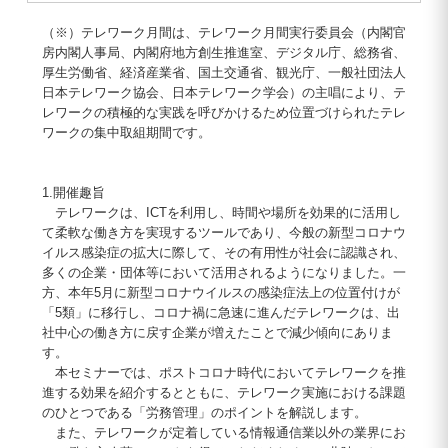
（※）テレワーク月間は、テレワーク月間実行委員会（内閣官
房内閣人事局、内閣府地方創生推進室、デジタル庁、総務省、
厚生労働省、経済産業省、国土交通省、観光庁、一般社団法人
日本テレワーク協会、日本テレワーク学会）の主唱により、テ
レワークの積極的な実践を呼びかけるため位置づけられたテレ
ワークの集中取組期間です。
1.開催趣旨
テレワークは、ICTを利用し、時間や場所を効果的に活用し
て柔軟な働き方を実現するツールであり、今般の新型コロナウ
イルス感染症の拡大に際して、その有用性が社会に認識され、
多くの企業・団体等において活用されるようになりました。一
方、本年5月に新型コロナウイルスの感染症法上の位置付けが
「5類」に移行し、コロナ禍に急速に進んだテレワークは、出
社中心の働き方に戻す企業が増えたことで減少傾向にありま
す。
本セミナーでは、ポストコロナ時代においてテレワークを推
進する効果を紹介するとともに、テレワーク実施における課題
のひとつである「労務管理」のポイントを解説します。
また、テレワークが定着している情報通信業以外の業界にお