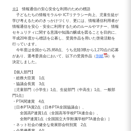
※1
情報通信の安心安全な利用のための標語
子どもたちの情報モラルや ICTリテラシー向上、児童生徒が
学び考えるためのきっかけづくり、更には、情報通信利用者が
情報通信を安心・安全に利用するためのルールやマナー、情報
セキュリティに関する意識や知識の醸成を図ることを目的に、
平成20年度から標語を公募し、受賞作品を用いた啓発活動を
行っています。
今年度は全国から25,858点、うち北陸3県から1,270点の応募
があり、選考委員会において、以下の受賞作品（
別紙
）を
決定しました。
【個人部門】
・総務大臣賞 1点
・協議会長賞 3点
［児童部門（小学生）1点、生徒部門（中高生）1点、一般部
門1点］
・PTA関連賞 4点
［日本PTA賞2点（日本PTA全国協議会）、
全国高P連賞1点（全国高等学校PTA連合会）、
全附P連賞1点（全国国立大学附属学校PTA連合会）］
・ネット社会の健全な発展部会特別賞 2点
・企業優秀賞 4点