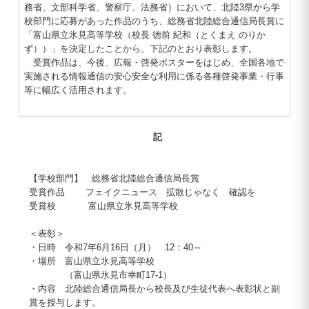
務省、文部科学省、警察庁、法務省）において、北陸3県から学
校部門に応募があった作品のうち、総務省北陸総合通信局長賞に
「富山県立氷見高等学校（校長 徳前 紀和（とくまえ のりか
ず））」を決定したことから、下記のとおり表彰します。
受賞作品は、今後、広報・啓発ポスターをはじめ、全国各地で
実施される情報通信の安心安全な利用に係る各種啓発事業・行事
等に幅広く活用されます。
記
【学校部門】 総務省北陸総合通信局長賞
受賞作品 フェイクニュース 拡散じゃなく 確認を
受賞校 富山県立氷見高等学校
＜表彰＞
・日時 令和7年6月16日（月） 12：40～
・場所 富山県立氷見高等学校
（富山県氷見市幸町17-1）
・内容 北陸総合通信局長から校長及び生徒代表へ表彰状と副
賞を授与します。