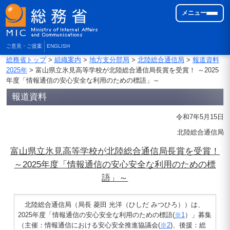
メニュー
ご意見・ご提案
ENGLISH
総務省トップ
>
組織案内
>
地方支分部局
>
北陸総合通信局
>
報道資料
2025年
> 富山県立氷見高等学校が北陸総合通信局長賞を受賞！ ～2025
年度「情報通信の安心安全な利用のための標語」～
報道資料
令和7年5月15日
北陸総合通信局
富山県立氷見高等学校が北陸総合通信局長賞を受賞！
～2025年度「情報通信の安心安全な利用のための標
語」～
北陸総合通信局（局長 菱田 光洋（ひしだ みつひろ））は、
2025年度「情報通信の安心安全な利用のための標語(
※1
）」募集
（主催：情報通信における安心安全推進協議会(
※2
)、後援：総