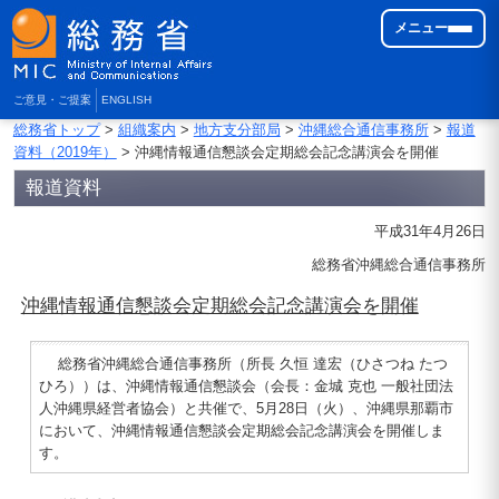
メニュー
ご意見・ご提案
ENGLISH
総務省トップ
>
組織案内
>
地方支分部局
>
沖縄総合通信事務所
>
報道
資料（2019年）
> 沖縄情報通信懇談会定期総会記念講演会を開催
報道資料
平成31年4月26日
総務省沖縄総合通信事務所
沖縄情報通信懇談会定期総会記念講演会を開催
総務省沖縄総合通信事務所（所長 久恒 達宏（ひさつね たつ
ひろ））は、沖縄情報通信懇談会（会長：金城 克也 一般社団法
人沖縄県経営者協会）と共催で、5月28日（火）、沖縄県那覇市
において、沖縄情報通信懇談会定期総会記念講演会を開催しま
す。