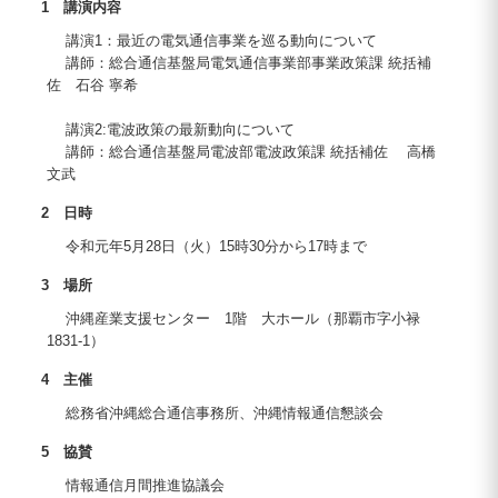
1 講演内容
講演1：最近の電気通信事業を巡る動向について
講師：総合通信基盤局電気通信事業部事業政策課 統括補
佐 石谷 寧希
講演2:電波政策の最新動向について
講師：総合通信基盤局電波部電波政策課 統括補佐 高橋
文武
2 日時
令和元年5月28日（火）15時30分から17時まで
3 場所
沖縄産業支援センター 1階 大ホール（那覇市字小禄
1831-1）
4 主催
総務省沖縄総合通信事務所、沖縄情報通信懇談会
5 協賛
情報通信月間推進協議会