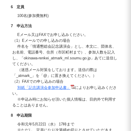
6 定員
100名(参加費無料)
7 申込方法
Eメール又はFAXでお申し込みください。
（1）Eメールでの申し込みの場合
件名を「情通懇総会記念講演会」とし、本文に、団体名、
お名前、電話番号、住所（市区町村まで）、参加人数を記入
し、「okinawa-renkei_atmark_ml.soumu.go.jp」あてに送信し
てください。
（迷惑メール対策をしております。送信の際は
「_atmark_」を「@」に置き換えてください。）
（2）FAXでの申し込みの場合
別紙「記念講演会参加申込書」
によりお申し込みくださ
い。
※申込み時にお知らせ頂いた個人情報は、目的外で利用す
ることはありません。
8 申込期限
令和元年5月22日（水） 17時まで
※ただし、定員になり次第締め切りとさせていただきま