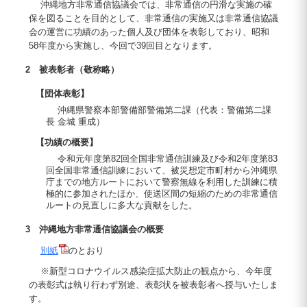
沖縄地方非常通信協議会では、非常通信の円滑な実施の確
保を図ることを目的として、非常通信の実施又は非常通信協議
会の運営に功績のあった個人及び団体を表彰しており、昭和
58年度から実施し、今回で39回目となります。
2 被表彰者（敬称略）
【団体表彰】
沖縄県警察本部警備部警備第二課（代表：警備第二課
長 金城 重成）
【功績の概要】
令和元年度第82回全国非常通信訓練及び令和2年度第83
回全国非常通信訓練において、被災想定市町村から沖縄県
庁までの地方ルートにおいて警察無線を利用した訓練に積
極的に参加されたほか、使送区間の短縮のための非常通信
ルートの見直しに多大な貢献をした。
3 沖縄地方非常通信協議会の概要
別紙
のとおり
※新型コロナウイルス感染症拡大防止の観点から、今年度
の表彰式は執り行わず別途、表彰状を被表彰者へ授与いたしま
す。