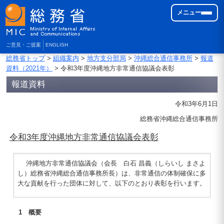
メニュー
ご意見・ご提案
ENGLISH
総務省トップ
>
組織案内
>
地方支分部局
>
沖縄総合通信事務所
>
報道
資料（2021年）
> 令和3年度沖縄地方非常通信協議会表彰
報道資料
令和3年6月1日
総務省沖縄総合通信事務所
令和3年度沖縄地方非常通信協議会表彰
沖縄地方非常通信協議会（会長 白石 昌義（しらいし まさよ
し）総務省沖縄総合通信事務所長）は、非常通信の体制確保に多
大な貢献を行った団体に対して、以下のとおり表彰を行います。
1 概要