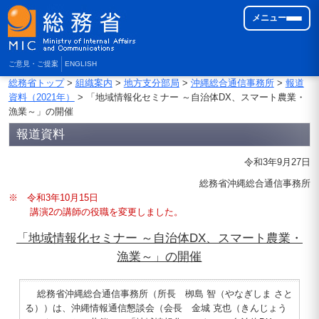
メニュー
ご意見・ご提案
ENGLISH
総務省トップ
>
組織案内
>
地方支分部局
>
沖縄総合通信事務所
>
報道
資料（2021年）
> 「地域情報化セミナー ～自治体DX、スマート農業・
漁業～」の開催
報道資料
令和3年9月27日
総務省沖縄総合通信事務所
※ 令和3年10月15日
講演2の講師の役職を変更しました。
「地域情報化セミナー ～自治体DX、スマート農業・
漁業～」の開催
総務省沖縄総合通信事務所（所長 栁島 智（やなぎしま さと
る））は、沖縄情報通信懇談会（会長 金城 克也（きんじょう