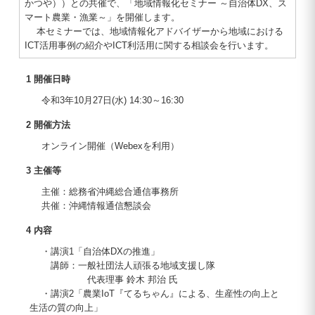
かつや））との共催で、「地域情報化セミナー ～自治体DX、ス
マート農業・漁業～」を開催します。
本セミナーでは、地域情報化アドバイザーから地域における
ICT活用事例の紹介やICT利活用に関する相談会を行います。
1 開催日時
令和3年10月27日(水) 14:30～16:30
2 開催方法
オンライン開催（Webexを利用）
3 主催等
主催：総務省沖縄総合通信事務所
共催：沖縄情報通信懇談会
4 内容
・講演1「自治体DXの推進」
講師：一般社団法人頑張る地域支援し隊
代表理事 鈴木 邦治 氏
・講演2「農業IoT『てるちゃん』による、生産性の向上と
生活の質の向上」