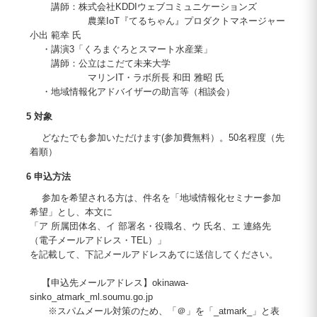
講師：株式会社KDDIウェブコミュニケーションズ
農業IoT『てるちゃん』プロダクトマネージャー
小出 範幸 氏
・講演3「くろまぐろとスマート水産業」
講師：公立はこだて未来大学
マリンIT・ラボ所長 和田 雅昭 氏
・地域情報化アドバイザーの助言等（相談会）
5 対象
どなたでも参加いただけます(参加費無料）。50名程度（先
着順）
6 申込方法
参加を希望される方は、件名を「地域情報化セミナー参加
希望」とし、本文に
「ア 所属団体名、イ 部署名・役職名、ウ 氏名、エ 連絡先
（電子メールアドレス・TEL）」
を記載して、下記メールアドレスあてに送信してください。
【申込先メールアドレス】okinawa-
sinko_atmark_ml.soumu.go.jp
※スパムメール対策のため、「＠」を「_atmark_」と表