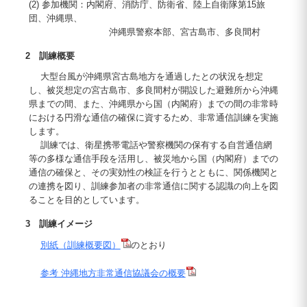
(2) 参加機関：内閣府、消防庁、防衛省、陸上自衛隊第15旅
団、沖縄県、
沖縄県警察本部、宮古島市、多良間村
2 訓練概要
大型台風が沖縄県宮古島地方を通過したとの状況を想定
し、被災想定の宮古島市、多良間村が開設した避難所から沖縄
県までの間、また、沖縄県から国（内閣府）までの間の非常時
における円滑な通信の確保に資するため、非常通信訓練を実施
します。
訓練では、衛星携帯電話や警察機関の保有する自営通信網
等の多様な通信手段を活用し、被災地から国（内閣府）までの
通信の確保と、その実効性の検証を行うとともに、関係機関と
の連携を図り、訓練参加者の非常通信に関する認識の向上を図
ることを目的としています。
3 訓練イメージ
別紙（訓練概要図）
のとおり
参考 沖縄地方非常通信協議会の概要