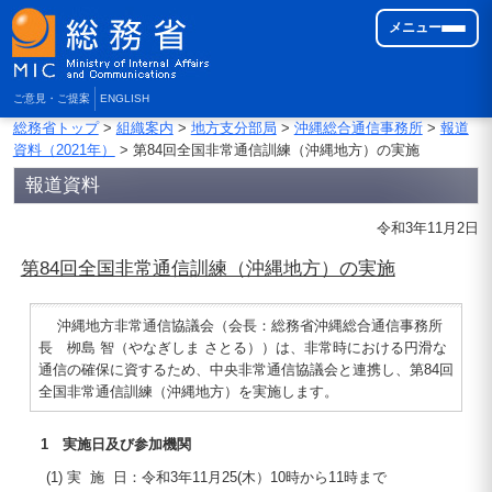
メニュー
ご意見・ご提案
ENGLISH
総務省トップ
>
組織案内
>
地方支分部局
>
沖縄総合通信事務所
>
報道
資料（2021年）
> 第84回全国非常通信訓練（沖縄地方）の実施
報道資料
令和3年11月2日
第84回全国非常通信訓練（沖縄地方）の実施
沖縄地方非常通信協議会（会長：総務省沖縄総合通信事務所
長 栁島 智（やなぎしま さとる））は、非常時における円滑な
通信の確保に資するため、中央非常通信協議会と連携し、第84回
全国非常通信訓練（沖縄地方）を実施します。
1 実施日及び参加機関
(1) 実 施 日：令和3年11月25(木）10時から11時まで