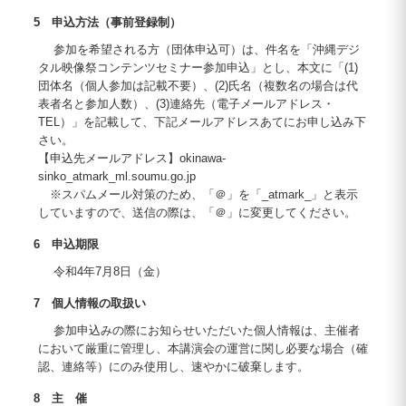
5 申込方法（事前登録制）
参加を希望される方（団体申込可）は、件名を「沖縄デジ
タル映像祭コンテンツセミナー参加申込」とし、本文に「(1)
団体名（個人参加は記載不要）、(2)氏名（複数名の場合は代
表者名と参加人数）、(3)連絡先（電子メールアドレス・
TEL）」を記載して、下記メールアドレスあてにお申し込み下
さい。
【申込先メールアドレス】okinawa-
sinko_atmark_ml.soumu.go.jp
※スパムメール対策のため、「＠」を「_atmark_」と表示
していますので、送信の際は、「＠」に変更してください。
6 申込期限
令和4年7月8日（金）
7 個人情報の取扱い
参加申込みの際にお知らせいただいた個人情報は、主催者
において厳重に管理し、本講演会の運営に関し必要な場合（確
認、連絡等）にのみ使用し、速やかに破棄します。
8 主 催