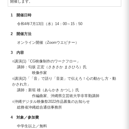
開催します。
1 開催日時
令和4年7月13日（水）14：00～15：50
2 開催方法
オンライン開催（Zoomウエビナー）
3 内容
○講演(1)「CG映像制作のワークフロー」
講師：匂坂 正宏（さきさか まさひろ）氏
映像作家
○講演(2)「「音」で語り「音楽」で伝えろ！心の動かし方・動
かされ方」
講師：新垣 雄（あらかき かつし）氏
作編曲家、沖縄県立芸術大学非常勤講師
○沖縄デジタル映像祭2022作品募集のお知らせ
総務省沖縄総合通信事務所
4 対象／参加費
中学生以上／無料