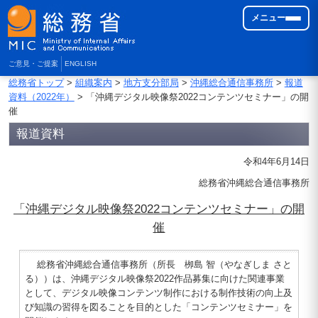
メニュー
ご意見・ご提案
ENGLISH
総務省トップ
>
組織案内
>
地方支分部局
>
沖縄総合通信事務所
>
報道
資料（2022年）
> 「沖縄デジタル映像祭2022コンテンツセミナー」の開
催
報道資料
令和4年6月14日
総務省沖縄総合通信事務所
「沖縄デジタル映像祭2022コンテンツセミナー」の開
催
総務省沖縄総合通信事務所（所長 栁島 智（やなぎしま さと
る））は、沖縄デジタル映像祭2022作品募集に向けた関連事業
として、デジタル映像コンテンツ制作における制作技術の向上及
び知識の習得を図ることを目的とした「コンテンツセミナー」を