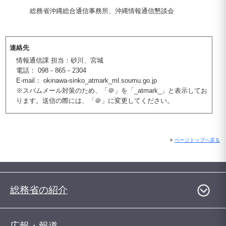
総務省沖縄総合通信事務所、沖縄情報通信懇談会
連絡先
情報通信課 担当：砂川、宮城
電話： 098－865－2304
E-mail： okinawa-sinko_atmark_ml.soumu.go.jp
※スパムメール対策のため、「＠」を「_atmark_」と表示してお
ります。送信の際には、「＠」に変更してください。
ページトップへ戻る
総務省の紹介
広報・報道