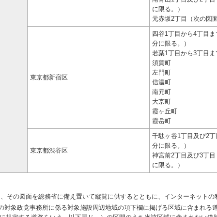
に限る。）
元赤坂2丁目（次の図
四谷1丁目から4丁目
分に限る。）
若葉1丁目から3丁目ま
須賀町
左門町
東京都新宿区
信濃町
南元町
大京町
霞ヶ丘町
霞岳町
千駄ヶ谷1丁目及び2
分に限る。）
東京都渋谷区
神宮前2丁目及び3丁
に限る。）
し、その図面を総務省に備え置いて縦覧に供するとともに、インターネットの
対象政党事務所に係る対象施設周辺地域の項下欄に掲げる区域に含まれる道