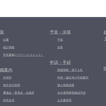
策
予算・決算
白書
予算
統計情報
決算
意見募集(パブリックコメント）
申請・手続
織案内
調達情報・電子入札
外局等
申請・届出等の手続案内
地方支分部局
個人情報保護
審議会・委員会・会議等
法令適用事前確認手続
研究会等
公文書管理