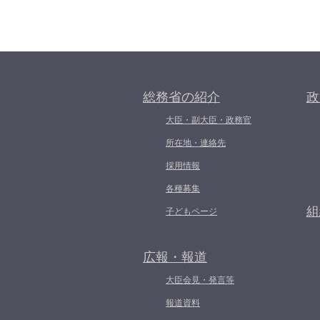
総務省の紹介
政
大臣・副大臣・政務官
所在地・連絡先
採用情報
各種募集
組
子どもページ
広報・報道
大臣会見・発言等
報道資料