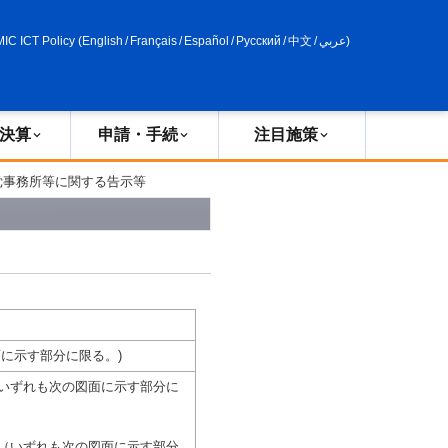
申請・手続
政策評価
MIC ICT Policy
(
English
/
Français
/
Español
/
Русский
/
中文
/
عربي
)
決算
申請・手続
注目施策
党事務所等に関する告示等
面に示す部分に限る。)
（いずれも次の図面に示す部分に
目（いずれも次の図面に示す部分