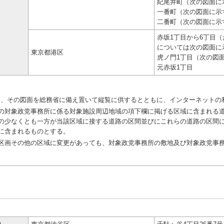
紀尾井町（次の図面に
一番町（次の図面に示
二番町（次の図面に示
赤坂1丁目から6丁目（
については次の図面に
東京都港区
虎ノ門1丁目（次の図
元赤坂1丁目
し、その図面を総務省に備え置いて縦覧に供するとともに、インターネットの
対象政党事務所に係る対象施設周辺地域の項下欄に掲げる区域に含まれる道
の少なくとも一方が当該区域に接する道路の区間並びにこれらの道路の区間
に含まれるものとする。
画その他の区域に変更があっても、対象政党事務所の敷地及び対象政党事務