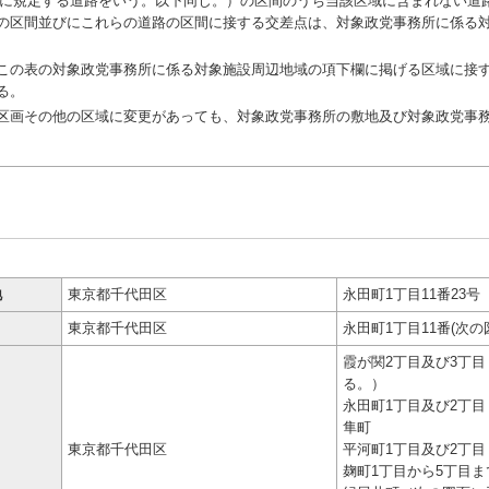
第1号に規定する道路をいう。以下同じ。）の区間のうち当該区域に含まれない
の区間並びにこれらの道路の区間に接する交差点は、対象政党事務所に係る
の表の対象政党事務所に係る対象施設周辺地域の項下欄に掲げる区域に接す
る。
画その他の区域に変更があっても、対象政党事務所の敷地及び対象政党事務
地
東京都千代田区
永田町1丁目11番23号
東京都千代田区
永田町1丁目11番(次
霞が関2丁目及び3丁
る。）
永田町1丁目及び2丁目
隼町
東京都千代田区
平河町1丁目及び2丁目
麹町1丁目から5丁目ま