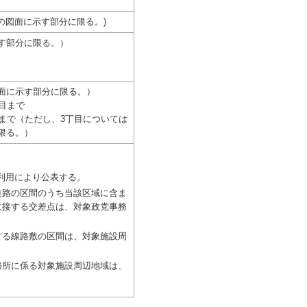
次の図面に示す部分に限る。)
す部分に限る。）
面に示す部分に限る。）
目まで
目まで（ただし、3丁目については
限る。）
利用により公表する。
路の区間のうち当該区域に含ま
に接する交差点は、対象政党事務
る線路敷の区間は、対象施設周
所に係る対象施設周辺地域は、