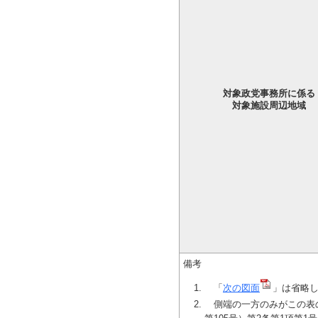
対象政党事務所に係る
対象施設周辺地域
備考
「
次の図面
」は省略
側端の一方のみがこの表の