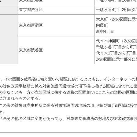
地
東京都渋谷区
千駄ヶ谷4丁目26番7号
東京都渋谷区
千駄ヶ谷4丁目26番(
大京町（次の図面に示
東京都新宿区
内藤町
新宿4丁目
代々木神園町（次の図
千駄ヶ谷1丁目から6丁
東京都渋谷区
代々木1丁目から3丁
次の図面に示す部分に
し、その図面を総務省に備え置いて縦覧に供するとともに、インターネットの
対象政党事務所に係る対象施設周辺地域の項下欄に掲げる区域に含まれる道
の少なくとも一方が当該区域に接する道路の区間並びにこれらの道路の区間
に含まれるものとする。
の表の対象政党事務所に係る対象施設周辺地域の項下欄に掲げる区域に接す
る。
画その他の区域に変更があっても、対象政党事務所の敷地及び対象政党事務