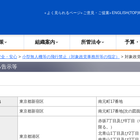
政策
組織案内
所管法令
予算・決算
よく見られるページ
ご意見・ご提案
ENGLISH(TOP)
策
組織案内
所管法令
予算・
安全・安心
>
小型無人機等の飛行禁止（対象政党事務所等の指定）
> 対象政
る告示等
地
東京都新宿区
南元町17番地
東京都新宿区
南元町17番地(次の図
赤坂7丁目及び8丁目
限る。）
北青山1丁目及び2丁目
東京都港区
南青山1丁目及び2丁