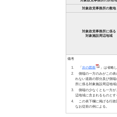
対象政党事務所の所在
対象政党事務所の敷地
対象政党事務所に係る
対象施設周辺地域
備考
「
次の図面
」は省略
側端の一方のみがこの表の
れない道路の部分及び側端
所に係る対象施設周辺地域
側端の少なくとも一方がこ
辺地域に含まれるものとす
この表下欄に掲げる行政区
なお従前の例による。