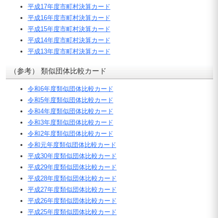
平成17年度市町村決算カード
平成16年度市町村決算カード
平成15年度市町村決算カード
平成14年度市町村決算カード
平成13年度市町村決算カード
（参考） 類似団体比較カード
令和6年度類似団体比較カード
令和5年度類似団体比較カード
令和4年度類似団体比較カード
令和3年度類似団体比較カード
令和2年度類似団体比較カード
令和元年度類似団体比較カード
平成30年度類似団体比較カード
平成29年度類似団体比較カード
平成28年度類似団体比較カード
平成27年度類似団体比較カード
平成26年度類似団体比較カード
平成25年度類似団体比較カード