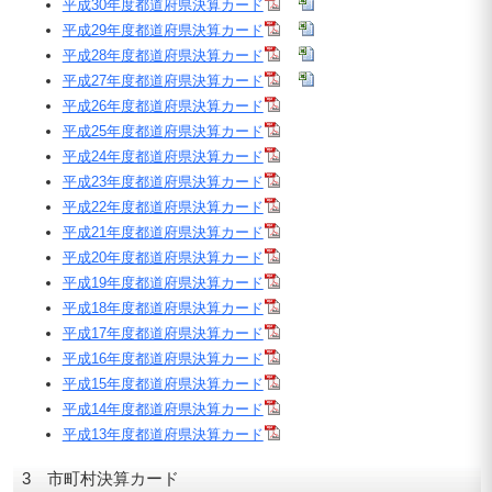
平成30年度都道府県決算カード
平成29年度都道府県決算カード
平成28年度都道府県決算カード
平成27年度都道府県決算カード
平成26年度都道府県決算カード
平成25年度都道府県決算カード
平成24年度都道府県決算カード
平成23年度都道府県決算カード
平成22年度都道府県決算カード
平成21年度都道府県決算カード
平成20年度都道府県決算カード
平成19年度都道府県決算カード
平成18年度都道府県決算カード
平成17年度都道府県決算カード
平成16年度都道府県決算カード
平成15年度都道府県決算カード
平成14年度都道府県決算カード
平成13年度都道府県決算カード
3 市町村決算カード