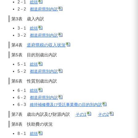
2－1
総括
2－2
都道府県別内訳
第3表 歳入内訳
3－1
総括
3－2
都道府県別内訳
第4表
道府県税の収入状況
第5表 目的別歳出内訳
5－1
総括
5－2
都道府県別内訳
第6表 性質別歳出内訳
6－1
総括
6－2
都道府県別内訳
6－3
維持補修費及び受託事業費の目的別内訳
第7表 歳出内訳及び財源内訳
その1
その2
第8表 扶助費の状況
8－1
総括