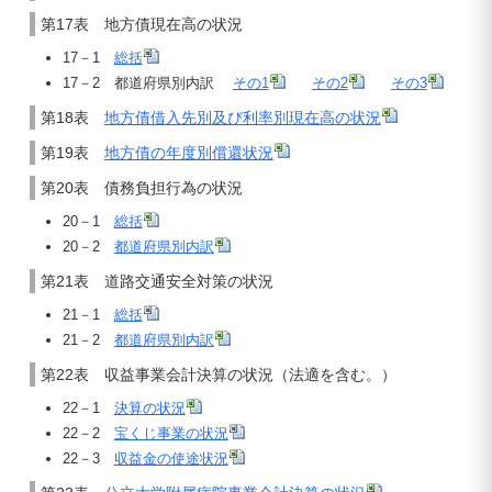
第17表 地方債現在高の状況
17－1
総括
17－2 都道府県別内訳
その1
その2
その3
第18表
地方債借入先別及び利率別現在高の状況
第19表
地方債の年度別償還状況
第20表 債務負担行為の状況
20－1
総括
20－2
都道府県別内訳
第21表 道路交通安全対策の状況
21－1
総括
21－2
都道府県別内訳
第22表 収益事業会計決算の状況（法適を含む。）
22－1
決算の状況
22－2
宝くじ事業の状況
22－3
収益金の使途状況