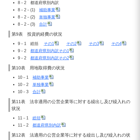
8－2 都道府県別内訳
8－2－(1)
補助事業
8－2－(2)
単独事業
8－2－(3)
合計
第9表 投資的経費の状況
9－1 総括
その1
その2
その3
その4
9－2
都道府県別内訳その1
9－2
都道府県別内訳その2
第10表 用地取得費の状況
10－1
補助事業
10－2
単独事業
10－3
合計
第11表 法非適用の公営企業等に対する繰出し及び繰入れの
状況
11－1
総括
11－2
都道府県別内訳
第12表 法適用の公営企業等に対する繰出し及び繰入れの状