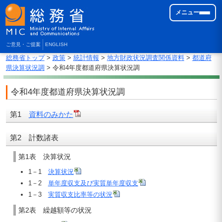
メニュー
ご意見・ご提案
ENGLISH
総務省トップ
>
政策
>
統計情報
>
地方財政状況調査関係資料
>
都道府
県決算状況調
> 令和4年度都道府県決算状況調
令和4年度都道府県決算状況調
第1
資料のみかた
第2 計数諸表
第1表 決算状況
1－1
決算状況
1－2
単年度収支及び実質単年度収支
1－3
実質収支比率等の状況
第2表 繰越額等の状況