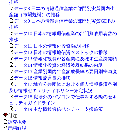
推移
データ8 日本の情報通信産業の部門別実質国内生
産額（市場規模）の推移
データ9 日本の情報通信産業の部門別実質GDPの
推移
データ10 日本の情報通信産業の部門別雇用者数の
推移
データ11 日本の情報化投資額の推移
データ12 日本の情報通信資本ストックの推移
データ13 情報化投資が各産業に及ぼす生産誘発額
データ14 情報化投資の経済波及効果の内訳
データ15 産業別国内生産額成長率の要因別寄与度
データ16 情報流通量の推移
データ17 地方公共団体における個人情報保護条例
及び情報セキュリティポリシー策定状況
データ18 職場外のパソコンで仕事をする際のセキ
ュリティガイドライン
データ19 主な情報通信ベンチャー支援施策
付注
調査概要
用語解説