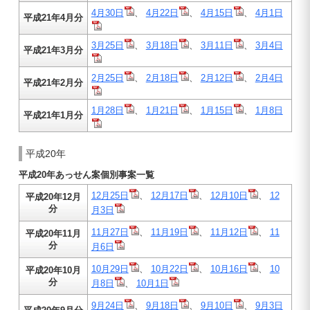
4月30日
、
4月22日
、
4月15日
、
4月1日
平成21年4月分
3月25日
、
3月18日
、
3月11日
、
3月4日
平成21年3月分
2月25日
、
2月18日
、
2月12日
、
2月4日
平成21年2月分
1月28日
、
1月21日
、
1月15日
、
1月8日
平成21年1月分
平成20年
平成20年あっせん案個別事案一覧
12月25日
、
12月17日
、
12月10日
、
12
平成20年12月
分
月3日
11月27日
、
11月19日
、
11月12日
、
11
平成20年11月
分
月6日
10月29日
、
10月22日
、
10月16日
、
10
平成20年10月
分
月8日
、
10月1日
9月24日
、
9月18日
、
9月10日
、
9月3日