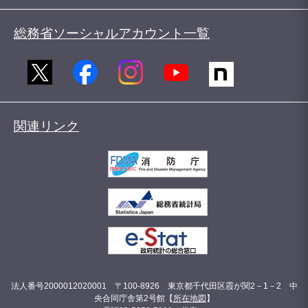
総務省ソーシャルアカウント一覧
関連リンク
法人番号2000012020001 〒100-8926 東京都千代田区霞が関2－1－2 中
央合同庁舎第2号館【
所在地図
】