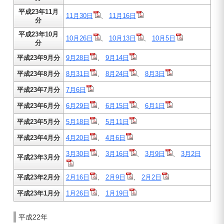
平成23年11月
11月30日
、
11月16日
分
平成23年10月
10月26日
、
10月13日
、
10月5日
分
平成23年9月分
9月28日
、
9月14日
平成23年8月分
8月31日
、
8月24日
、
8月3日
平成23年7月分
7月6日
平成23年6月分
6月29日
、
6月15日
、
6月1日
平成23年5月分
5月18日
、
5月11日
平成23年4月分
4月20日
、
4月6日
3月30日
、
3月16日
、
3月9日
、
3月2日
平成23年3月分
平成23年2月分
2月16日
、
2月9日
、
2月2日
平成23年1月分
1月26日
、
1月19日
平成22年