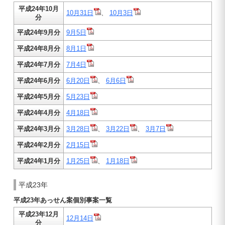
平成24年10月
10月31日
、
10月3日
分
平成24年9月分
9月5日
平成24年8月分
8月1日
平成24年7月分
7月4日
平成24年6月分
6月20日
、
6月6日
平成24年5月分
5月23日
平成24年4月分
4月18日
平成24年3月分
3月28日
、
3月22日
、
3月7日
平成24年2月分
2月15日
平成24年1月分
1月25日
、
1月18日
平成23年
平成23年あっせん案個別事案一覧
平成23年12月
12月14日
分