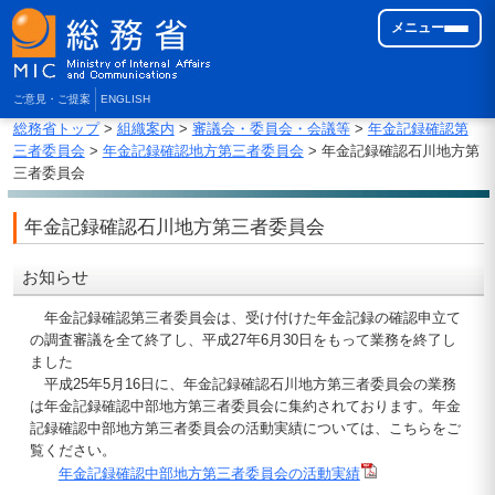
メニュー
ご意見・ご提案
ENGLISH
総務省トップ
>
組織案内
>
審議会・委員会・会議等
>
年金記録確認第
三者委員会
>
年金記録確認地方第三者委員会
> 年金記録確認石川地方第
三者委員会
年金記録確認石川地方第三者委員会
お知らせ
年金記録確認第三者委員会は、受け付けた年金記録の確認申立て
の調査審議を全て終了し、平成27年6月30日をもって業務を終了し
ました
平成25年5月16日に、年金記録確認石川地方第三者委員会の業務
は年金記録確認中部地方第三者委員会に集約されております。年金
記録確認中部地方第三者委員会の活動実績については、こちらをご
覧ください。
年金記録確認中部地方第三者委員会の活動実績