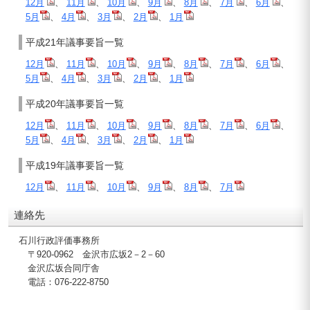
12月
、
11月
、
10月
、
9月
、
8月
、
7月
、
6月
、
5月
、
4月
、
3月
、
2月
、
1月
平成21年議事要旨一覧
12月
、
11月
、
10月
、
9月
、
8月
、
7月
、
6月
、
5月
、
4月
、
3月
、
2月
、
1月
平成20年議事要旨一覧
12月
、
11月
、
10月
、
9月
、
8月
、
7月
、
6月
、
5月
、
4月
、
3月
、
2月
、
1月
平成19年議事要旨一覧
12月
、
11月
、
10月
、
9月
、
8月
、
7月
連絡先
石川行政評価事務所
〒920-0962 金沢市広坂2－2－60
金沢広坂合同庁舎
電話：076-222-8750