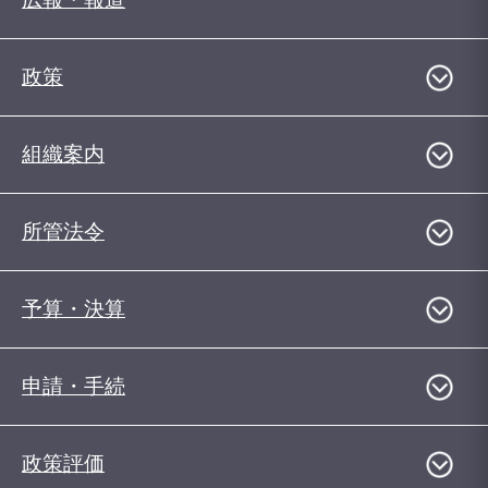
政策
組織案内
所管法令
予算・決算
申請・手続
政策評価