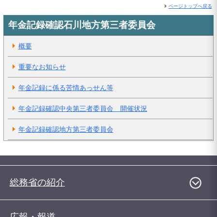
ページトップへ戻る
年金記録確認石川地方第三者委員会
概要
重要なお知らせ
年金記録に係る苦情あっせん等
年金記録確認中央第三者委員会 開催状況
年金記録確認地方第三者委員会
総務省の紹介
広報・報道