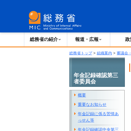
総務省の紹介
広報・報道
総務省の紹介
報道・広報
政
総務省トップ
>
組織案内
>
審議会
年金記録確認第三
者委員会
概要
重要なお知らせ
年金記録に係る苦情あ
っせん等
年金記録確認中央第三