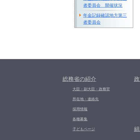
者委員会 開催状況
年金記録確認地方第三
者委員会
総務省の紹介
政
大臣・副大臣・政務官
所在地・連絡先
採用情報
各種募集
組
子どもページ