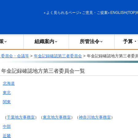
政策
組織案内
所管法令
予算・決算
よく見られるページ
ご意見・ご提案
ENGLISH(TOP)
策
組織案内
所管法令
予算・
・委員会・会議等
>
年金記録確認第三者委員会
> 年金記録確認地方第三者委
年金記録確認地方第三者委員会一覧
北海道
東北
関東
（
千葉地方事務室
）（
東京地方事務室
）（
神奈川地方事務室
）
中部
近畿