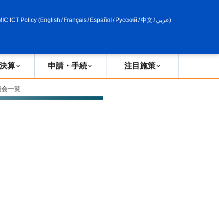
申請・手続
政策評価
MIC ICT Policy
(
English
/
Français
/
Español
/
Русский
/
中文
/
عربي
)
決算
申請・手続
注目施策
員会一覧