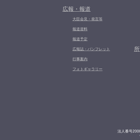
広報・報道
大臣会見・発言等
報道資料
報道予定
所
広報誌・パンフレット
行事案内
フォトギャラリー
法人番号200