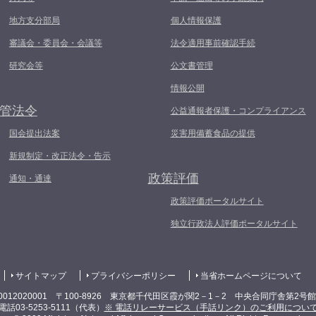
地方支分部局
個人情報保護
審議会・委員会・会議等
法令適用事前確認手続
研究会等
公文書管理
情報公開
管法令
公益通報者保護・コンプライアンス
国会提出法案
災害用備蓄食品の提供
新規制定・改正法令・告示
政策評価
通知・通達
政策評価ポータルサイト
独立行政法人評価ポータルサイト
サイトマップ
プライバシーポリシー
当省ホームページについて
0012020001 〒100-8926 東京都千代田区霞が関2－1－2 中央合同庁舎第2号
電話03-5253-5111（代表）
※ 電話リレーサービス（手話リンク）のご利用につい