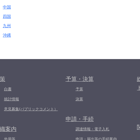
中国
四国
九州
沖縄
策
予算・決算
白書
予算
統計情報
決算
意見募集(パブリックコメント）
申請・手続
織案内
調達情報・電子入札
外局等
申請・届出等の手続案内