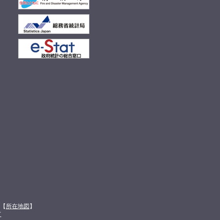
館【
所在地図
】
て