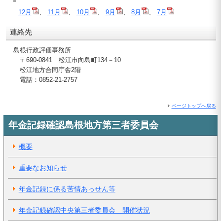
12月
、
11月
、
10月
、
9月
、
8月
、
7月
連絡先
島根行政評価事務所
〒690-0841 松江市向島町134－10
松江地方合同庁舎2階
電話：0852-21-2757
ページトップへ戻る
年金記録確認島根地方第三者委員会
概要
重要なお知らせ
年金記録に係る苦情あっせん等
年金記録確認中央第三者委員会 開催状況