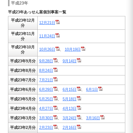
平成23年
平成23年あっせん案個別事案一覧
平成23年12月
12月21日
分
平成23年11月
11月24日
分
平成23年10月
10月26日
、
10月19日
分
平成23年9月分
9月28日
、
9月14日
平成23年8月分
8月24日
平成23年7月分
7月21日
平成23年6月分
6月29日
、
6月15日
、
6月1日
平成23年5月分
5月25日
、
5月18日
平成23年4月分
4月27日
、
4月13日
平成23年3月分
3月30日
、
3月24日
、
3月16日
平成23年2月分
2月23日
、
2月16日