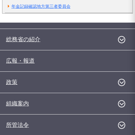
年金記録確認地方第三者委員会
総務省の紹介
広報・報道
政策
組織案内
所管法令