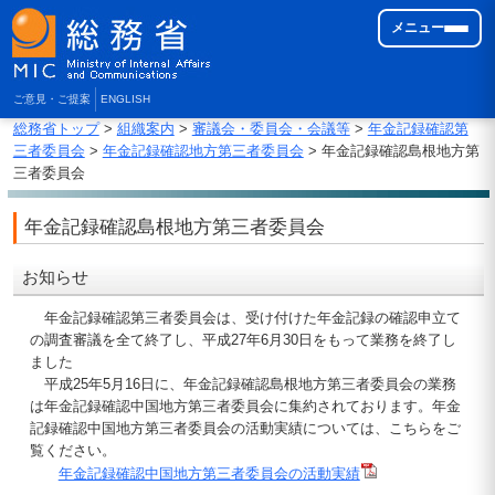
メニュー
ご意見・ご提案
ENGLISH
総務省トップ
>
組織案内
>
審議会・委員会・会議等
>
年金記録確認第
三者委員会
>
年金記録確認地方第三者委員会
> 年金記録確認島根地方第
三者委員会
年金記録確認島根地方第三者委員会
お知らせ
年金記録確認第三者委員会は、受け付けた年金記録の確認申立て
の調査審議を全て終了し、平成27年6月30日をもって業務を終了し
ました
平成25年5月16日に、年金記録確認島根地方第三者委員会の業務
は年金記録確認中国地方第三者委員会に集約されております。年金
記録確認中国地方第三者委員会の活動実績については、こちらをご
覧ください。
年金記録確認中国地方第三者委員会の活動実績