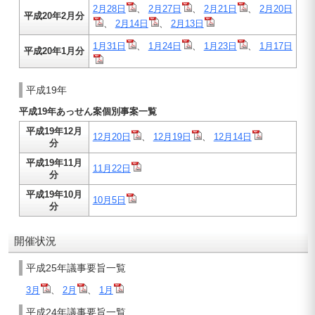
2月28日
、
2月27日
、
2月21日
、
2月20日
平成20年2月分
、
2月14日
、
2月13日
1月31日
、
1月24日
、
1月23日
、
1月17日
平成20年1月分
平成19年
平成19年あっせん案個別事案一覧
平成19年12月
12月20日
、
12月19日
、
12月14日
分
平成19年11月
11月22日
分
平成19年10月
10月5日
分
開催状況
平成25年議事要旨一覧
3月
、
2月
、
1月
平成24年議事要旨一覧