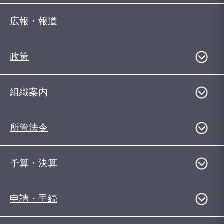
広報・報道
政策
組織案内
所管法令
予算・決算
申請・手続