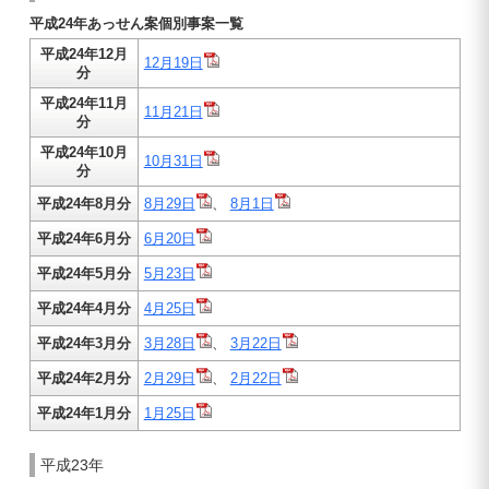
平成24年あっせん案個別事案一覧
平成24年12月
12月19日
分
平成24年11月
11月21日
分
平成24年10月
10月31日
分
平成24年8月分
8月29日
、
8月1日
平成24年6月分
6月20日
平成24年5月分
5月23日
平成24年4月分
4月25日
平成24年3月分
3月28日
、
3月22日
平成24年2月分
2月29日
、
2月22日
平成24年1月分
1月25日
平成23年