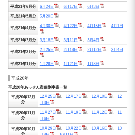
平成21年6月分
6月24日
、
6月17日
、
6月3日
平成21年5月分
5月20日
4月30日
、
4月22日
、
4月15日
、
4月1日
平成21年4月分
平成21年3月分
3月18日
、
3月11日
、
3月4日
2月25日
、
2月18日
、
2月12日
、
2月4日
平成21年2月分
平成21年1月分
1月28日
、
1月21日
、
1月8日
平成20年
平成20年あっせん案個別事案一覧
12月25日
、
12月17日
、
12月10日
、
12
平成20年12月
分
月3日
11月27日
、
11月19日
、
11月12日
、
11
平成20年11月
分
月6日
10月29日
、
10月22日
、
10月16日
、
10
平成20年10月
分
月8日
、
10月1日