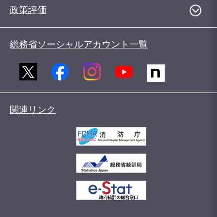
政策評価
総務省ソーシャルアカウント一覧
関連リンク