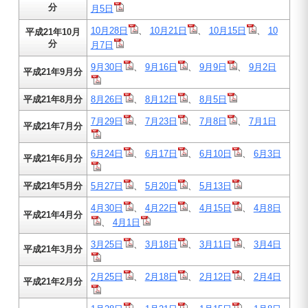
分
月5日
10月28日
、
10月21日
、
10月15日
、
10
平成21年10月
分
月7日
9月30日
、
9月16日
、
9月9日
、
9月2日
平成21年9月分
平成21年8月分
8月26日
、
8月12日
、
8月5日
7月29日
、
7月23日
、
7月8日
、
7月1日
平成21年7月分
6月24日
、
6月17日
、
6月10日
、
6月3日
平成21年6月分
平成21年5月分
5月27日
、
5月20日
、
5月13日
4月30日
、
4月22日
、
4月15日
、
4月8日
平成21年4月分
、
4月1日
3月25日
、
3月18日
、
3月11日
、
3月4日
平成21年3月分
2月25日
、
2月18日
、
2月12日
、
2月4日
平成21年2月分