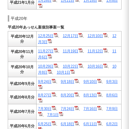
1月28日
、
1月21日
、
1月15日
、
1月8日
平成21年1月分
平成20年
平成20年あっせん案個別事案一覧
12月25日
、
12月17日
、
12月10日
、
12
平成20年12月
分
月3日
11月27日
、
11月19日
、
11月12日
、
11
平成20年11月
分
月6日
10月29日
、
10月22日
、
10月16日
、
10
平成20年10月
分
月8日
、
10月1日
9月24日
、
9月18日
、
9月10日
、
9月3日
平成20年9月分
8月27日
、
8月20日
、
8月13日
、
8月6日
平成20年8月分
7月30日
、
7月24日
、
7月16日
、
7月9日
平成20年7月分
、
7月1日
6月25日
、
6月18日
、
6月11日
、
6月2日
平成20年6月分