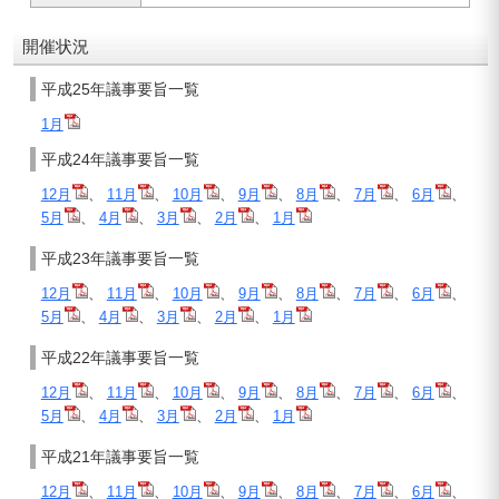
開催状況
平成25年議事要旨一覧
1月
平成24年議事要旨一覧
12月
、
11月
、
10月
、
9月
、
8月
、
7月
、
6月
、
5月
、
4月
、
3月
、
2月
、
1月
平成23年議事要旨一覧
12月
、
11月
、
10月
、
9月
、
8月
、
7月
、
6月
、
5月
、
4月
、
3月
、
2月
、
1月
平成22年議事要旨一覧
12月
、
11月
、
10月
、
9月
、
8月
、
7月
、
6月
、
5月
、
4月
、
3月
、
2月
、
1月
平成21年議事要旨一覧
12月
、
11月
、
10月
、
9月
、
8月
、
7月
、
6月
、