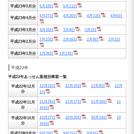
平成23年5月分
5月18日
、
5月11日
4月27日
、
4月20日
、
4月13日
、
4月6日
平成23年4月分
平成23年3月分
3月16日
、
3月9日
、
3月2日
2月23日
、
2月16日
、
2月9日
、
2月2日
平成23年2月分
平成23年1月分
1月26日
1月13日
平成22年
平成22年あっせん案個別事案一覧
12月22日
、
12月15日
、
12月8日
、
12月
平成22年12月
分
1日
11月25日
、
11月17日
、
11月10日
、
11
平成22年11月
分
月4日
10月27日
、
10月20日
、
10月14日
、
10
平成22年10月
分
月6日
平成22年9月分
9月29日
、
9月15日
、
9月8日