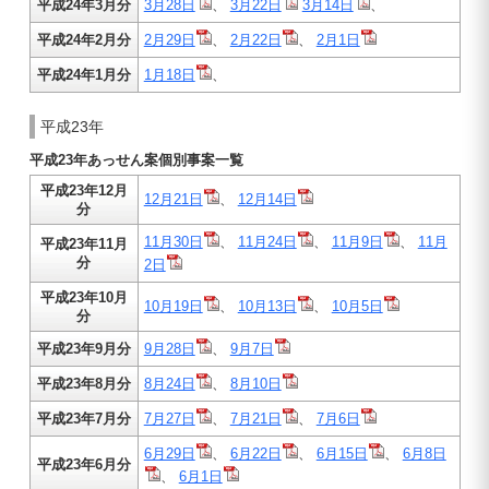
平成24年3月分
3月28日
、
3月22日
3月14日
、
平成24年2月分
2月29日
、
2月22日
、
2月1日
平成24年1月分
1月18日
、
平成23年
平成23年あっせん案個別事案一覧
平成23年12月
12月21日
、
12月14日
分
11月30日
、
11月24日
、
11月9日
、
11月
平成23年11月
分
2日
平成23年10月
10月19日
、
10月13日
、
10月5日
分
平成23年9月分
9月28日
、
9月7日
平成23年8月分
8月24日
、
8月10日
平成23年7月分
7月27日
、
7月21日
、
7月6日
6月29日
、
6月22日
、
6月15日
、
6月8日
平成23年6月分
、
6月1日