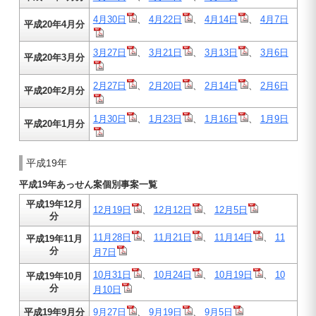
4月30日
、
4月22日
、
4月14日
、
4月7日
平成20年4月分
3月27日
、
3月21日
、
3月13日
、
3月6日
平成20年3月分
2月27日
、
2月20日
、
2月14日
、
2月6日
平成20年2月分
1月30日
、
1月23日
、
1月16日
、
1月9日
平成20年1月分
平成19年
平成19年あっせん案個別事案一覧
平成19年12月
12月19日
、
12月12日
、
12月5日
分
11月28日
、
11月21日
、
11月14日
、
11
平成19年11月
分
月7日
10月31日
、
10月24日
、
10月19日
、
10
平成19年10月
分
月10日
平成19年9月分
9月27日
、
9月19日
、
9月5日