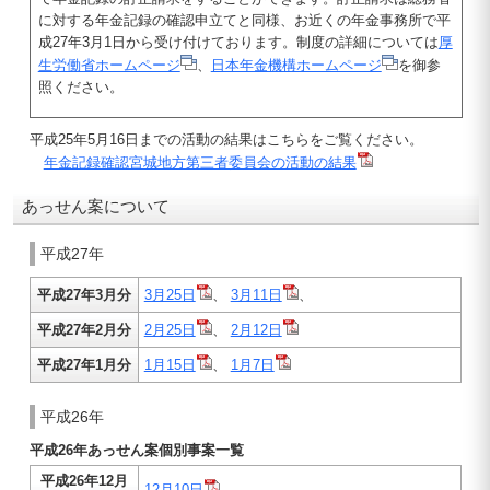
に対する年金記録の確認申立てと同様、お近くの年金事務所で平
成27年3月1日から受け付けております。制度の詳細については
厚
生労働省ホームページ
、
日本年金機構ホームページ
を御参
照ください。
平成25年5月16日までの活動の結果はこちらをご覧ください。
年金記録確認宮城地方第三者委員会の活動の結果
あっせん案について
平成27年
平成27年3月分
3月25日
、
3月11日
、
平成27年2月分
2月25日
、
2月12日
平成27年1月分
1月15日
、
1月7日
平成26年
平成26年あっせん案個別事案一覧
平成26年12月
12月10日