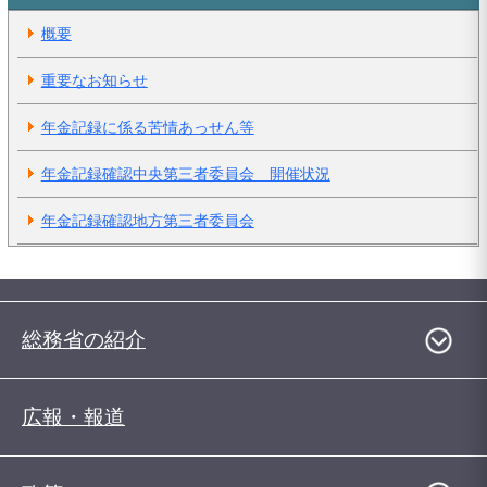
概要
重要なお知らせ
年金記録に係る苦情あっせん等
年金記録確認中央第三者委員会 開催状況
年金記録確認地方第三者委員会
総務省の紹介
広報・報道