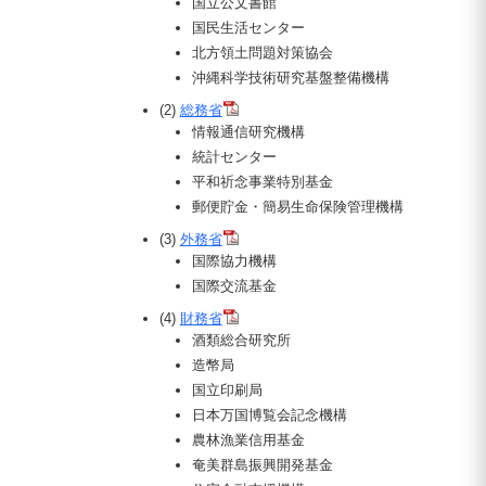
国立公文書館
国民生活センター
北方領土問題対策協会
沖縄科学技術研究基盤整備機構
(2)
総務省
情報通信研究機構
統計センター
平和祈念事業特別基金
郵便貯金・簡易生命保険管理機構
(3)
外務省
国際協力機構
国際交流基金
(4)
財務省
酒類総合研究所
造幣局
国立印刷局
日本万国博覧会記念機構
農林漁業信用基金
奄美群島振興開発基金