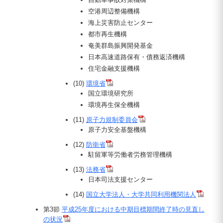
空港周辺整備機構
海上災害防止センター
都市再生機構
奄美群島振興開発基金
日本高速道路保有・債務返済機構
住宅金融支援機構
(10)
環境省
国立環境研究所
環境再生保全機構
(11)
原子力規制委員会
原子力安全基盤機構
(12)
防衛省
駐留軍等労働者労務管理機構
(13)
法務省
日本司法支援センター
(14)
国立大学法人・大学共同利用機関法人
第3節
平成25年度における中期目標期間終了時の見直し
の状況