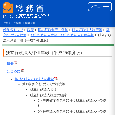
メニュー
ご意見・ご提案
ENGLISH
総務省トップ
>
政策
>
国の行政制度・運営
>
独立行政法人制度等
>
独
立行政法人評価
>
独立行政法人総覧・独立行政法人評価年報
> 独立行政
法人評価年報（平成25年度版）
独立行政法人評価年報（平成25年度版）
概要
はじめに
第1部 独立行政法人の状況
第1節 独立行政法人の制度等
独立行政法人とは
独立行政法人制度の経緯
(1) 中央省庁等改革に伴う独立行政法人への移
行
(2) 特殊法人等改革に伴う独立行政法人への移