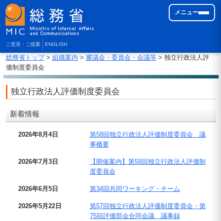
メニュー
ご意見・ご提案
ENGLISH
総務省トップ
>
組織案内
>
審議会・委員会・会議等
> 独立行政法人評
価制度委員会
独立行政法人評価制度委員会
新着情報
2026年8月4日
第58回独立行政法人評価制度委員会 議
事概要
2026年7月3日
【開催案内】第58回独立行政法人評価制
度委員会
2026年6月5日
第34回共同ワーキング・チーム
2026年5月22日
第57回独立行政法人評価制度委員会・第
75回評価部会合同会議 議事録