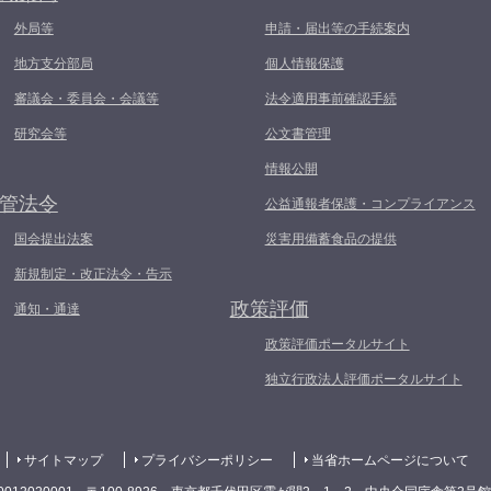
外局等
申請・届出等の手続案内
地方支分部局
個人情報保護
審議会・委員会・会議等
法令適用事前確認手続
研究会等
公文書管理
情報公開
管法令
公益通報者保護・コンプライアンス
国会提出法案
災害用備蓄食品の提供
新規制定・改正法令・告示
政策評価
通知・通達
政策評価ポータルサイト
独立行政法人評価ポータルサイト
サイトマップ
プライバシーポリシー
当省ホームページについて