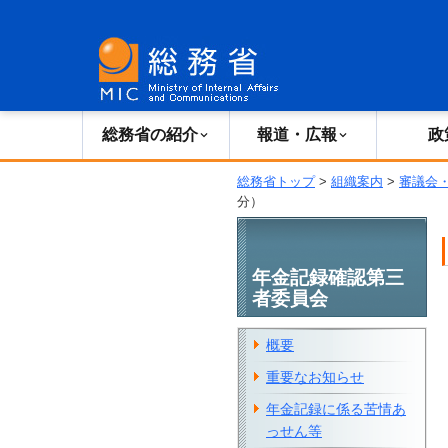
総務省の紹介
広報・報道
総務省の紹介
報道・広報
政
総務省トップ
>
組織案内
>
審議会
分）
年金記録確認第三
者委員会
概要
重要なお知らせ
年金記録に係る苦情あ
っせん等