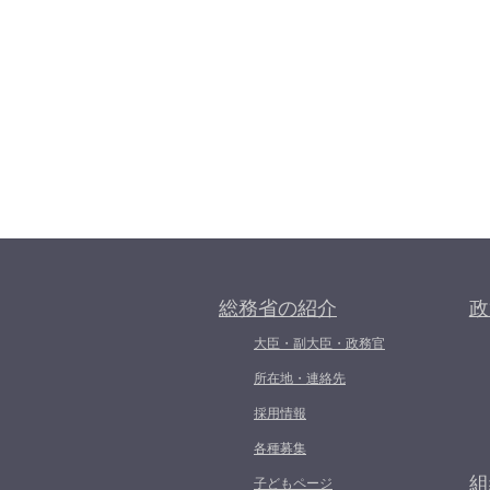
総務省の紹介
政
大臣・副大臣・政務官
所在地・連絡先
採用情報
各種募集
組
子どもページ