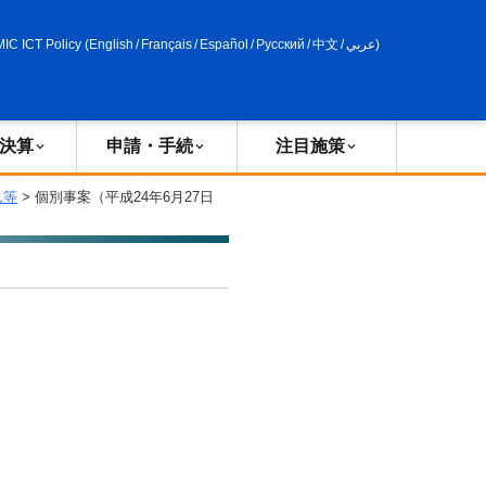
申請・手続
政策評価
MIC ICT Policy
(
English
/
Français
/
Español
/
Русский
/
中文
/
عربي
)
決算
申請・手続
注目施策
ん等
> 個別事案（平成24年6月27日