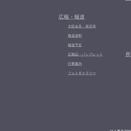
広報・報道
大臣会見・発言等
報道資料
報道予定
所
広報誌・パンフレット
行事案内
フォトギャラリー