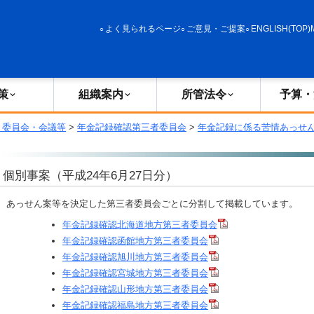
政策
組織案内
所管法令
予算・決算
よく見られるページ
ご意見・ご提案
ENGLISH(TOP)
策
組織案内
所管法令
予算・
・委員会・会議等
>
年金記録確認第三者委員会
>
年金記録に係る苦情あっせ
個別事案（平成24年6月27日分）
あっせん案等を決定した第三者委員会ごとに分割して掲載しています。
年金記録確認北海道地方第三者委員会
年金記録確認函館地方第三者委員会
年金記録確認旭川地方第三者委員会
年金記録確認宮城地方第三者委員会
年金記録確認山形地方第三者委員会
年金記録確認福島地方第三者委員会